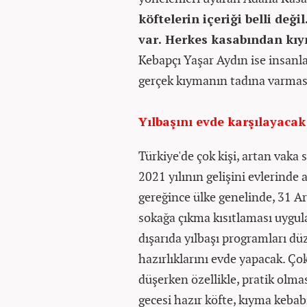
köftelerin içeriği belli değil
var. Herkes kasabından kıym
Kebapçı Yaşar Aydın ise insanla
gerçek kıymanın tadına varması
Yılbaşını evde karşılayacak 
Türkiye'de çok kişi, artan vaka 
2021 yılının gelişini evlerinde ai
gereğince ülke genelinde, 31 Ara
sokağa çıkma kısıtlaması uygul
dışarıda yılbaşı programları düz
hazırlıklarını evde yapacak. Çok
düşerken özellikle, pratik olması
gecesi hazır köfte, kıyma kebab