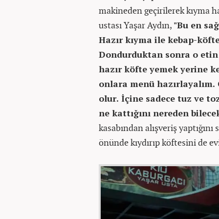
makineden geçirilerek kıyma ha
ustası Yaşar Aydın,
"Bu en sağ
Hazır kıyma ile kebap-köfte
Dondurduktan sonra o etin n
hazır köfte yemek yerine k
onlara menü hazırlayalım.
olur. İçine sadece tuz ve to
ne kattığını nereden bilece
kasabından alışveriş yaptığını
önünde kıydırıp köftesini de evi