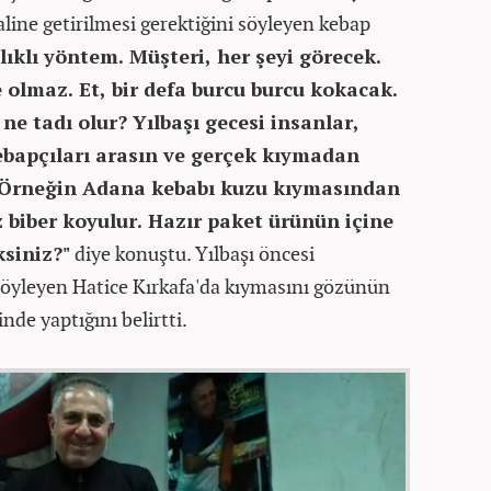
line getirilmesi gerektiğini söyleyen kebap
lıklı yöntem. Müşteri, her şeyi görecek.
 olmaz. Et, bir defa burcu burcu kokacak.
e tadı olur? Yılbaşı gecesi insanlar,
ebapçıları arasın ve gerçek kıymadan
 Örneğin Adana kebabı kuzu kıymasından
z biber koyulur. Hazır paket ürünün içine
ksiniz?"
diye konuştu. Yılbaşı öncesi
 söyleyen Hatice Kırkafa'da kıymasını gözünün
nde yaptığını belirtti.