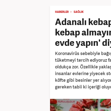
HABERLER
SAĞLIK
Adanalı kebapç
kebap almayın
evde yapın' di
Koronavirüs sebebiyle bağışı
tüketmeyi tercih ediyoruz
oldukça zor. Özellikle yakla
insanlar evlerine yiyecek st
köfte gibi besinler yer alıyo
gereken tabii ki içeriği oluy