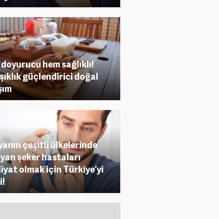
doyurucu hem sağlıklı!
şıklık güçlendirici doğal
şım
anın çeşitli ülkelerinde
yan şeker hastaları
iyat olmak için Türkiye’yi
i!