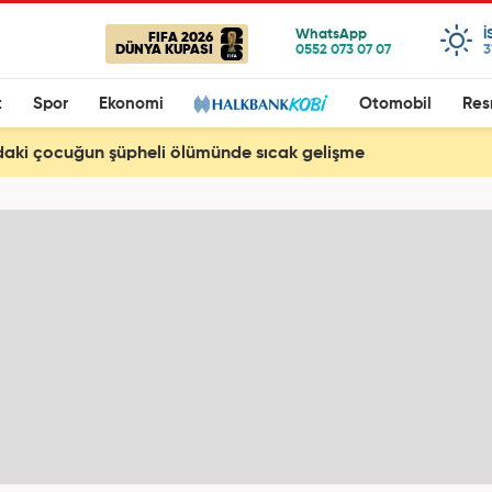
I
FIFA 2026
DÜNYA KUPASI
3
t
Spor
Ekonomi
Otomobil
Res
daki çocuğun şüpheli ölümünde sıcak gelişme