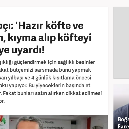
ı: 'Hazır köfte ve
, kıyma alıp köfteyi
ye uyardı!
klığı güçlendirmek için sağlıklı besinler
 fakat bütçemizi sarsmada bunu yapmak
şan yılbaşı ve 4 günlük kısıtlama öncesi
oku yapıyor. Bu yiyeceklerin başında et
r. Fakat bunları satın alırken dikkat edilmesi
or.
Boğa
Faren