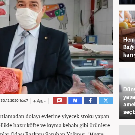
Hem 
Bağı
karı
Düny
yaşa
30.12.2020 14:47
amel
seçt
ısıtlamadan dolayı evlerine yiyecek stoku yapan
likle hazır köfte ve kıyma kebabı gibi ürünlere
aplar Odası Başkanı Saruhan Yağmur,
"Hazır