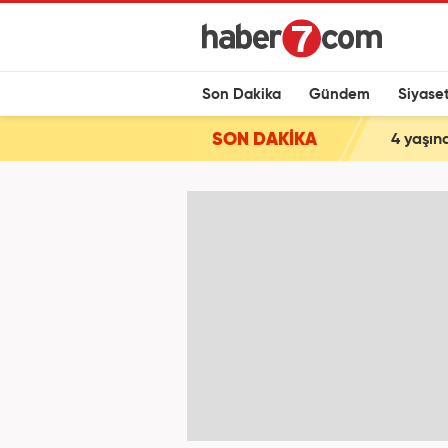
Son Dakika
Gündem
Siyase
SON DAKİKA
4 yaşın