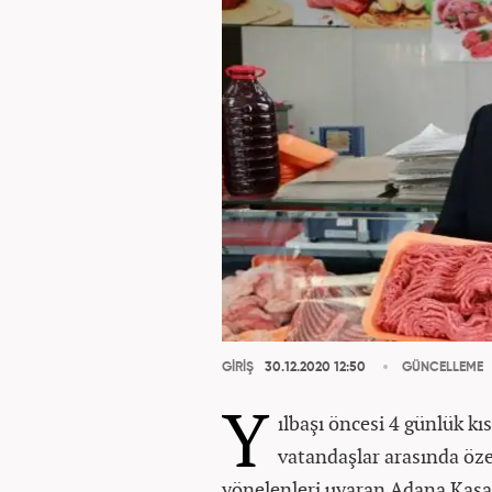
GİRİŞ
30.12.2020 12:50
GÜNCELLEME
Y
ılbaşı öncesi 4 günlük k
vatandaşlar arasında özel
yönelenleri uyaran Adana Kas