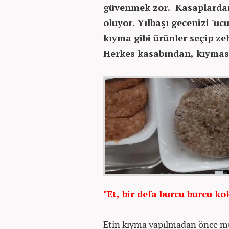
güvenmek zor. Kasaplardan
oluyor. Yılbaşı gecenizi 'uc
kıyma gibi ürünler seçip ze
Herkes kasabından, kıyması
"Et, bir defa burcu burcu k
Etin kıyma yapılmadan önce mü