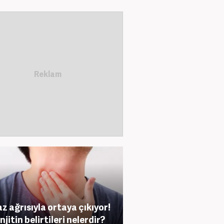
z ağrısıyla ortaya çıkıyor!
jitin belirtileri nelerdir?