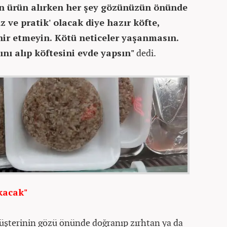
 ürün alırken her şey gözünüzün önünde
uz ve pratik' olacak diye hazır köfte,
hir etmeyin. Kötü neticeler yaşanmasın.
nı alıp köftesini evde yapsın"
dedi.
okacak"
şterinin gözü önünde doğranıp zırhtan ya da