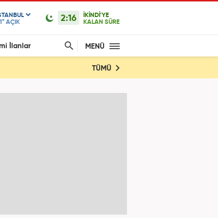
STANBUL
İKİNDİ'YE
2:16
1°
AÇIK
KALAN SÜRE
mi İlanlar
MENÜ
TÜMÜ