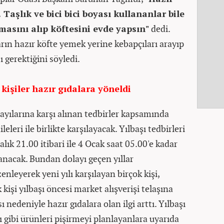
. Taşlık ve bici bici boyası kullananlar bile
asını alıp köftesini evde yapsın"
dedi.
rın hazır köfte yemek yerine kebapçıları arayıp
 gerektiğini söyledi.
kişiler hazır gıdalara yöneldi
sayılarına karşı alınan tedbirler kapsamında
leleri ile birlikte karşılayacak. Yılbaşı tedbirleri
lık 21.00 itibari ile 4 Ocak saat 05.00'e kadar
anacak. Bundan dolayı geçen yıllar
enleyerek yeni yılı karşılayan birçok kişi,
 kişi yılbaşı öncesi market alışverişi telaşına
 nedeniyle hazır gıdalara olan ilgi arttı. Yılbaşı
ı gibi ürünleri pişirmeyi planlayanlara uyarıda