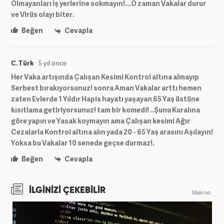
Olmayanları iş yerlerine sokmayın!...O zaman Vakalar durur
ve Virüs olayı biter.
Beğen
Cevapla
C.Türk
5 yıl önce
Her Vaka artışında Çalışan Kesimi Kontrol altına almayıp
Serbest bırakıyorsunuz! sonra Aman Vakalar arttı hemen
zaten Evlerde 1 Yıldır Hapis hayatı yaşayan 65 Yaş üstüne
kısıtlama getiriyorsunuz! tam bir komedi! ..Şunu Kuralına
göre yapın ve Yasak koymayın ama Çalışan kesimi Ağır
Cezalarla Kontrol altına alın yada 20 - 65 Yaş arasını Aşılayın!
Yoksa bu Vakalar 10 senede geçse durmaz!.
Beğen
Cevapla
İLGİNİZİ ÇEKEBİLİR
Makroo