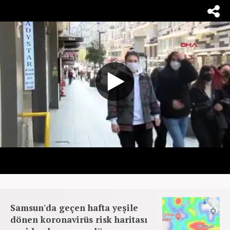
Samsun'da geçen hafta yeşile
dönen koronavirüs risk haritası