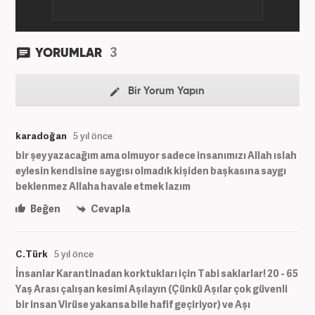
3
YORUMLAR
Bir Yorum Yapın
karadoğan
5 yıl önce
bir şey yazacağım ama olmuyor sadece insanımızı Allah ıslah
eylesin kendisine saygısı olmadık kişiden başkasına saygı
beklenmez Allaha havale etmek lazım
Beğen
Cevapla
C.Türk
5 yıl önce
İnsanlar Karantinadan korktukları için Tabi saklarlar! 20 - 65
Yaş Arası çalışan kesimi Aşılayın (Çünkü Aşılar çok güvenli
bir insan Virüse yakansa bile hafif geçiriyor) ve Aşı