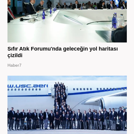
Sıfır Atık Forumu'nda geleceğin yol haritası
çizildi
Haber7