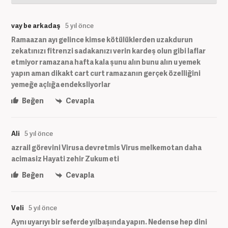
vay be arkadaş
5 yıl önce
Ramaazan ayı gelince kimse kötülüklerden uzakdurun
zekatınızı fitrenzi sadakanızı verin kardeş olun gibi laflar
etmiyor ramazana hafta kala şunu alın bunu alın u yemek
yapın aman dikakt cart curt ramazanın gerçek özelliğini
yemeğe açlığa endeksliyorlar
Beğen
Cevapla
Ali
5 yıl önce
azrail görevini Virusa devretmis Virus melkemotan daha
acimasiz Hayati zehir Zukum eti
Beğen
Cevapla
Veli
5 yıl önce
Aynı uyarıyı bir seferde yılbaşında yapın. Nedense hep dini