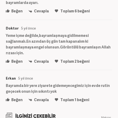
bayramlarda uyarı.
Beğen
Cevapla
Toplam
6
beğeni
Doktor
5 yıl önce
Yeme içme değilde,bayramlaşmaya gidilmemesi
sağlanmalı.En azından üç gün tam kapanalım ki
bayramlaşmaya engel olunsun.Görüntülü bayramlaşın Allah
rızası için.
Beğen
Cevapla
Toplam
2
beğeni
Erkan
5 yıl önce
Bayramda bir yere ziyarete gidemeyecegimiz için evde rutin
geçecek onun için sıkıntı yok
Beğen
Cevapla
Toplam
1
beğeni
İLGİNİZİ ÇEKEBİLİR
Makroo