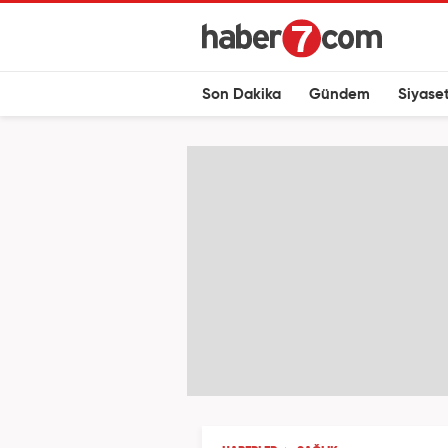
Son Dakika
Gündem
Siyase