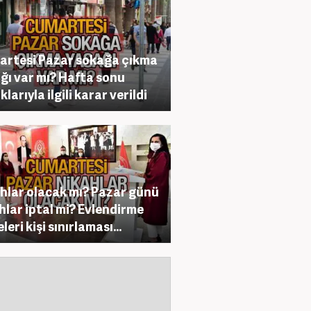
rtesi Pazar sokağa çıkma
ğı var mı? Hafta sonu
larıyla ilgili karar verildi
hlar olacak mı? Pazar günü
hlar iptal mi? Evlendirme
leri kişi sınırlaması...