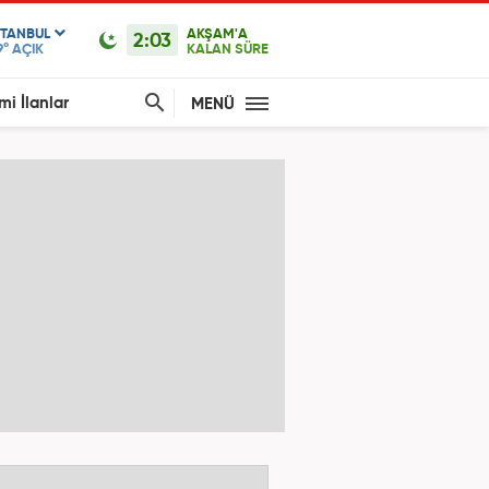
STANBUL
AKŞAM'A
2:03
9°
AÇIK
KALAN SÜRE
mi İlanlar
MENÜ