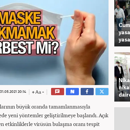
Cuma
yasa
yasak
Nika
nika
31.05.2021 20:14
daire
malarının büyük oranda tamamlanmasıyla
de yeni yöntemler geliştirilmeye başlandı. Açık
n etkinliklerle virüsün bulaşma oranı tespit