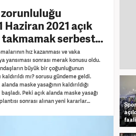
zorunluluğu
 1 Haziran 2021 açık
e takmamak serbest…
şmalarının hız kazanması ve vaka
oya yansıması sonrası merak konusu oldu.
andaşların büyük bir çoğunluğunun
kaldırıldı mı? sorusu gündeme geldi.
alanda maske yasağının kaldırıldığı
 başladı. Peki açık alanda maske yasağı
plantısı sonrası alınan yeni kararlar...
Spor
açıl
faal