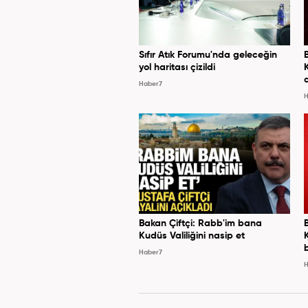
Sıfır Atık Forumu'nda geleceğin
yol haritası çizildi
Haber7
H
Bakan Çiftçi: Rabb'im bana
Kudüs Valiliğini nasip et
Haber7
H