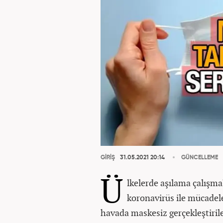
GİRİŞ
31.05.2021 20:14
GÜNCELLEME
Ü
lkelerde aşılama çalış
koronavirüs ile mücadele
havada maskesiz gerçekleştirile