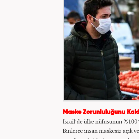
Maske Zorunluluğunu Kaldı
İsrail’de ülke nüfusunun %100’
Binlerce insan maskesiz açık v