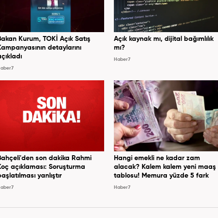
Bakan Kurum, TOKİ Açık Satış
Açık kaynak mı, dijital bağımlılık
Kampanyasının detaylarını
mı?
açıkladı
Haber7
aber7
Bahçeli'den son dakika Rahmi
Hangi emekli ne kadar zam
Koç açıklaması: Soruşturma
alacak? Kalem kalem yeni maaş
başlatılması yanlıştır
tablosu! Memura yüzde 5 fark
aber7
Haber7