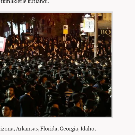
tkinliklerle kutlandı.
zona, Arkansas, Florida, Georgia, Idaho,