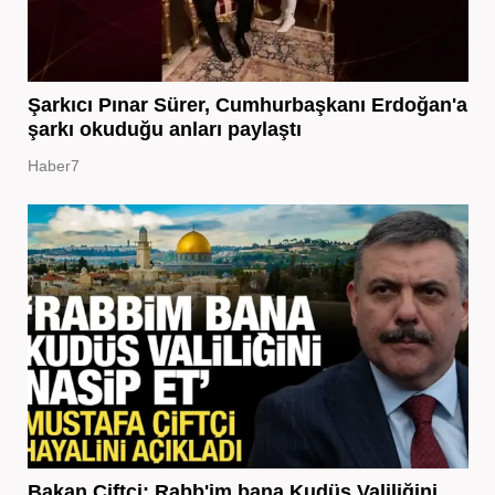
Şarkıcı Pınar Sürer, Cumhurbaşkanı Erdoğan'a
şarkı okuduğu anları paylaştı
Haber7
Bakan Çiftçi: Rabb'im bana Kudüs Valiliğini