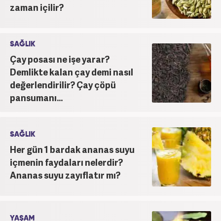
zaman içilir?
SAĞLIK
Çay posası ne işe yarar?
Demlikte kalan çay demi nasıl
değerlendirilir? Çay çöpü
pansumanı...
SAĞLIK
Her gün 1 bardak ananas suyu
içmenin faydaları nelerdir?
Ananas suyu zayıflatır mı?
YAŞAM