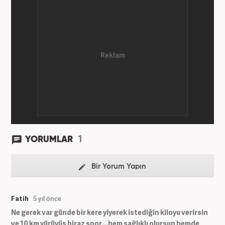
1
YORUMLAR
Bir Yorum Yapın
Fatih
5 yıl önce
Ne gerek var günde bir kere yiyerek istediğin kiloyu verirsin
ve 10 km yürüyüş biraz spor...hem sağlıklı olursun hemde