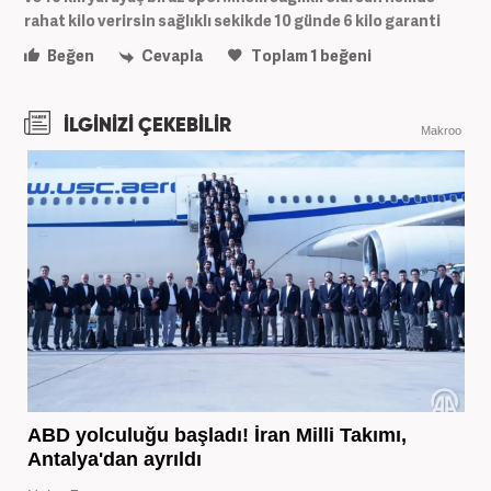
rahat kilo verirsin sağlıklı sekikde 10 günde 6 kilo garanti
Beğen
Cevapla
Toplam
1
beğeni
İLGİNİZİ ÇEKEBİLİR
Makroo
ABD yolculuğu başladı! İran Milli Takımı,
Antalya'dan ayrıldı