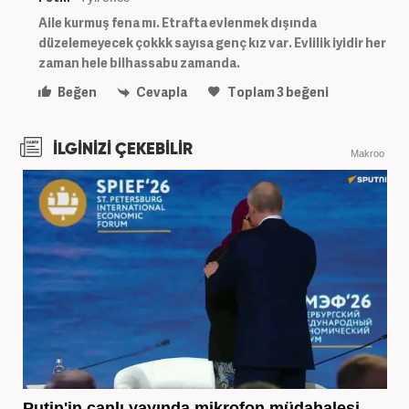
Aile kurmuş fena mı. Etrafta evlenmek dışında
düzelemeyecek çokkk sayısa genç kız var. Evlilik iyidir her
zaman hele bilhassabu zamanda.
Beğen
Cevapla
Toplam
3
beğeni
İLGİNİZİ ÇEKEBİLİR
Makroo
Putin'in canlı yayında mikrofon müdahalesi