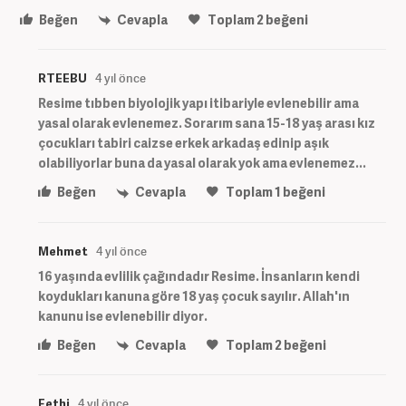
Beğen
Cevapla
Toplam
2
beğeni
RTEEBU
4 yıl önce
Resime tıbben biyolojik yapı itibariyle evlenebilir ama
yasal olarak evlenemez. Sorarım sana 15-18 yaş arası kız
çocukları tabiri caizse erkek arkadaş edinip aşık
olabiliyorlar buna da yasal olarak yok ama evlenemez...
Beğen
Cevapla
Toplam
1
beğeni
Mehmet
4 yıl önce
16 yaşında evlilik çağındadır Resime. İnsanların kendi
koydukları kanuna göre 18 yaş çocuk sayılır. Allah'ın
kanunu ise evlenebilir diyor.
Beğen
Cevapla
Toplam
2
beğeni
Fethi
4 yıl önce