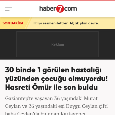
SON DAKİKA
İsrail'den ortalığı karıştıracak Gazze kararı! ABD'ye resmen ilettiler! Alçak plan devrede
30 binde 1 görülen hastalığı
yüzünden çocuğu olmuyordu!
Hasreti Ömür ile son buldu
Gaziantep'te yaşayan 36 yaşındaki Murat
Ceylan ve 26 yaşındaki eşi Duygu Ceylan çifti
baba Ceylan'da bulunan Kartagener