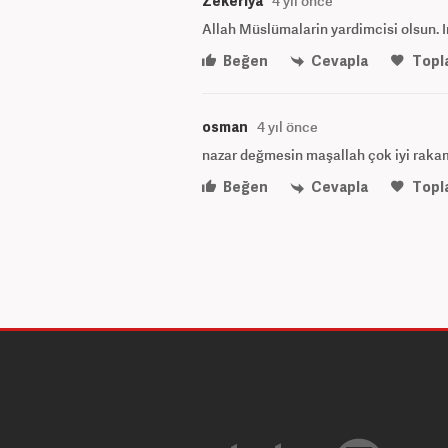
Zekeriya
4 yıl önce
Allah Müslümalarin yardimcisi olsun. I
Beğen
Cevapla
Topl
osman
4 yıl önce
nazar değmesin maşallah çok iyi raka
Beğen
Cevapla
Topl