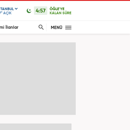
STANBUL
ÖĞLE'YE
4:57
7°
AÇIK
KALAN SÜRE
mi İlanlar
MENÜ