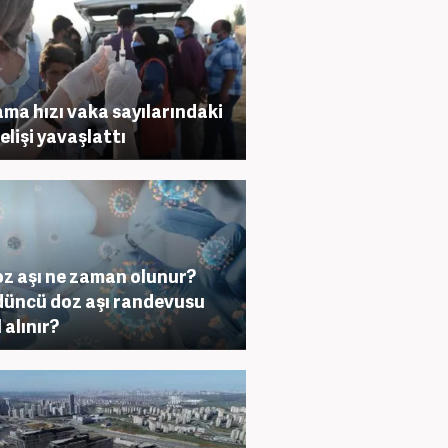
ama hızı vaka sayılarındaki
elişi yavaşlattı
oz aşı ne zaman olunur?
üncü doz aşı randevusu
 alınır?