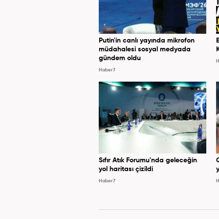
Putin'in canlı yayında mikrofon
müdahalesi sosyal medyada
gündem oldu
H
Haber7
Sıfır Atık Forumu'nda geleceğin
yol haritası çizildi
y
Haber7
H