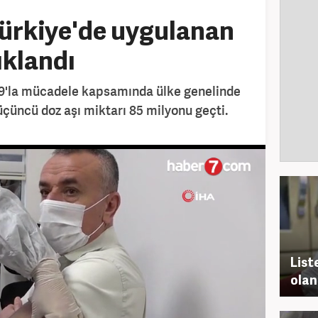
ürkiye'de uygulanan
ıklandı
-19'la mücadele kapsamında ülke genelinde
 üçüncü doz aşı miktarı 85 milyonu geçti.
List
olan