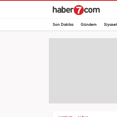
Son Dakika
Gündem
Siyase