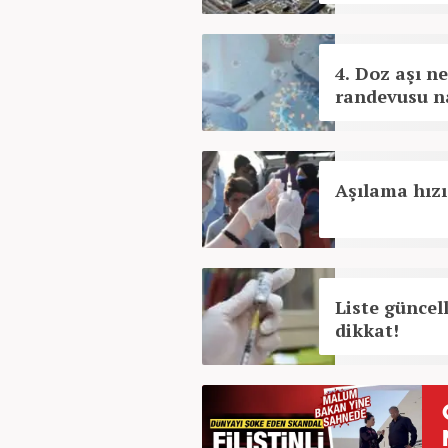
4. Doz aşı n
randevusu na
Aşılama hızı
Liste güncell
dikkat!