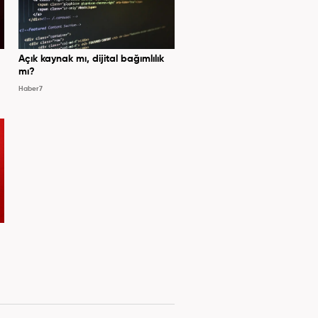
Açık kaynak mı, dijital bağımlılık
mı?
Haber7