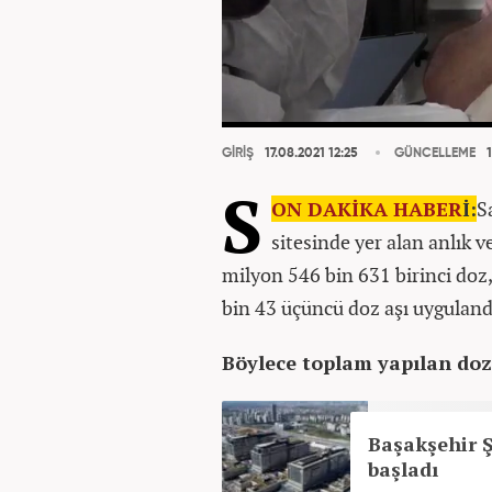
GİRİŞ
17.08.2021 12:25
GÜNCELLEME
1
S
ON DAKİKA
HABER
İ:
S
sitesinde yer alan anlık v
milyon 546 bin 631 birinci doz
bin 43 üçüncü doz aşı uyguland
Böylece toplam yapılan doz 
Başakşehir Ş
başladı