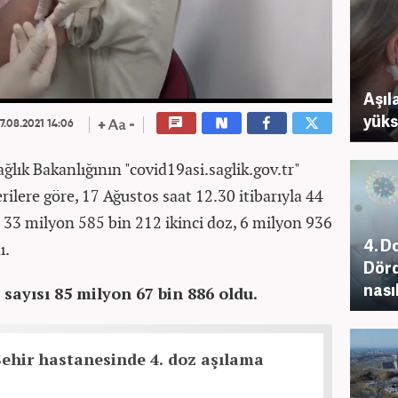
Aşıl
yüks
7.08.2021 14:06
ağlık Bakanlığının "covid19asi.saglik.gov.tr"
erilere göre, 17 Ağustos saat 12.30 itibarıyla 44
, 33 milyon 585 bin 212 ikinci doz, 6 milyon 936
4. D
ı.
Dörd
nasıl
sayısı 85 milyon 67 bin 886 oldu.
ehir hastanesinde 4. doz aşılama