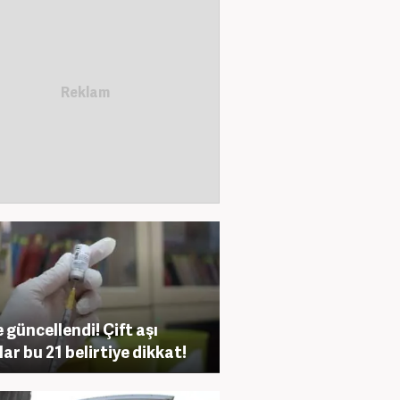
e güncellendi! Çift aşı
lar bu 21 belirtiye dikkat!