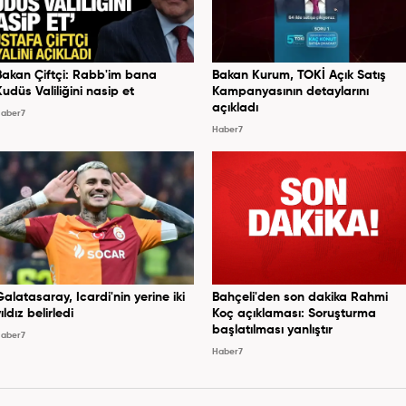
Bakan Çiftçi: Rabb'im bana
Bakan Kurum, TOKİ Açık Satış
Kudüs Valiliğini nasip et
Kampanyasının detaylarını
açıkladı
aber7
Haber7
Galatasaray, Icardi'nin yerine iki
Bahçeli'den son dakika Rahmi
ıldız belirledi
Koç açıklaması: Soruşturma
başlatılması yanlıştır
aber7
Haber7