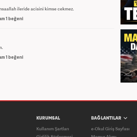
nsaallah ileride acisini kimse cekmez.
am
1
beğeni
m.
am
1
beğeni
KURUMSAL
BAĞLANTILAR
Kullanım Şartları
e-Okul Giriş Sayfası
Gizlilik Sözleşmesi
Memur Alımı