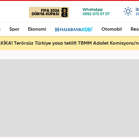
I
FIFA 2026
DÜNYA KUPASI
2
t
Spor
Ekonomi
Otomobil
Res
İKA! Terörsüz Türkiye yasa teklifi TBMM Adalet Komisyonu'nd