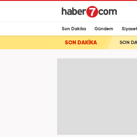
Son Dakika
Gündem
Siyase
SON DAKİKA
SON DAK