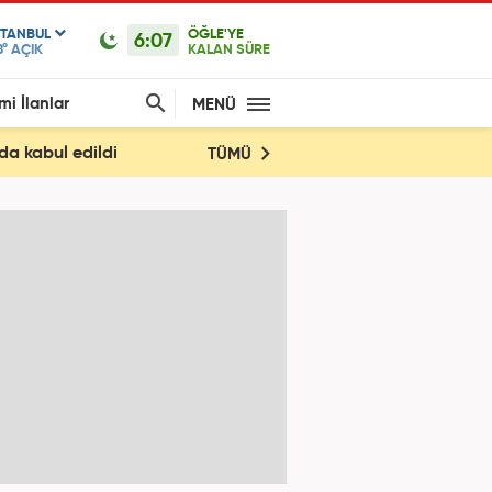
STANBUL
ÖĞLE'YE
6:07
8°
AÇIK
KALAN SÜRE
mi İlanlar
MENÜ
a kabul edildi
TÜMÜ