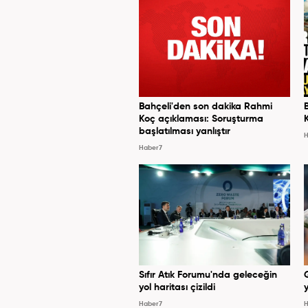
Bahçeli'den son dakika Rahmi
Koç açıklaması: Soruşturma
başlatılması yanlıştır
H
Haber7
Sıfır Atık Forumu'nda geleceğin
yol haritası çizildi
y
Haber7
H