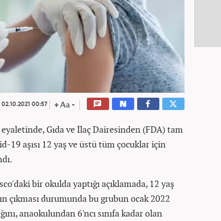
02.10.2021 00:57
a eyaletinde, Gıda ve İlaç Dairesinden (FDA) tam
id-19 aşısı 12 yaş ve üstü tüm çocuklar için
ndı.
co'daki bir okulda yaptığı açıklamada, 12 yaş
yının çıkması durumunda bu grubun ocak 2022
ğını, anaokulundan 6'ncı sınıfa kadar olan