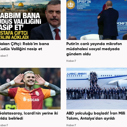
Bakan Çiftçi: Rabb'im bana
Putin'in canlı yayında mikrofon
Kudüs Valiliğini nasip et
müdahalesi sosyal medyada
gündem oldu
aber7
Haber7
Galatasaray, Icardi'nin yerine iki
ABD yolculuğu başladı! İran Milli
ıldız belirledi
Takımı, Antalya'dan ayrıldı
aber7
Haber7