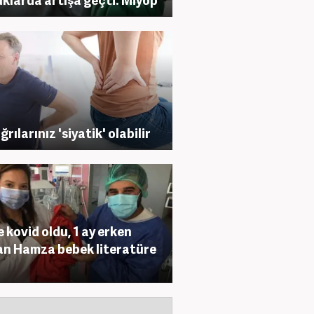
ğrılarınız 'siyatik' olabilir
 kovid oldu, 1 ay erken
n Hamza bebek literatüre
i