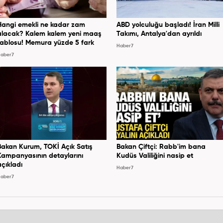
Hangi emekli ne kadar zam
ABD yolculuğu başladı! İran Milli
alacak? Kalem kalem yeni maaş
Takımı, Antalya'dan ayrıldı
tablosu! Memura yüzde 5 fark
Haber7
aber7
Bakan Kurum, TOKİ Açık Satış
Bakan Çiftçi: Rabb'im bana
Kampanyasının detaylarını
Kudüs Valiliğini nasip et
açıkladı
Haber7
aber7