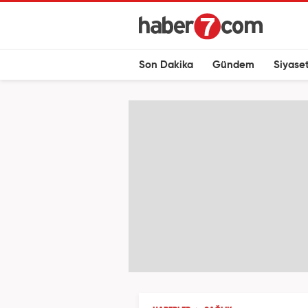
Son Dakika
Gündem
Siyase