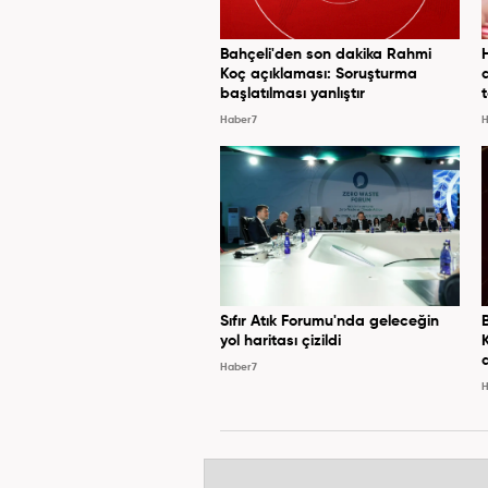
Bahçeli'den son dakika Rahmi
Koç açıklaması: Soruşturma
başlatılması yanlıştır
Haber7
H
Sıfır Atık Forumu'nda geleceğin
yol haritası çizildi
Haber7
H