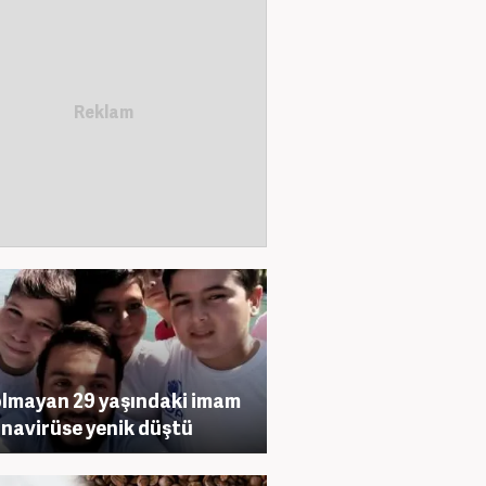
olmayan 29 yaşındaki imam
navirüse yenik düştü