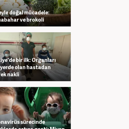
yle doğal mücadele:
abahar ve brokoli
iye'de bir ilk: Organları
 yerde olan hastadan
ek nakli
navirüs sürecinde
klarda artışa geçti: Miyop