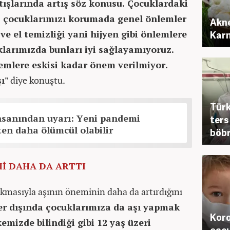
ışlarında artış söz konusu. Çocuklardaki
çocuklarımızı korumada genel önlemler
Akne
e el temizliği yani hijyen gibi önlemlere
Karn
arımızda bunları iyi sağlayamıyoruz.
mlere eskisi kadar önem verilmiyor.
ı"
diye konuştu.
Türk
nsanından uyarı: Yeni pandemi
ters
en daha ölümcül olabilir
böbr
İ DAHA DA ARTTI
ıkmasıyla aşının öneminin daha da artırdığını
er dışında çocuklarımıza da aşı yapmak
Koro
emizde bilindiği gibi 12 yaş üzeri
çocu