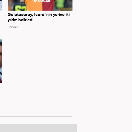
Galatasaray, Icardi'nin yerine iki
yıldız belirledi
Haber7