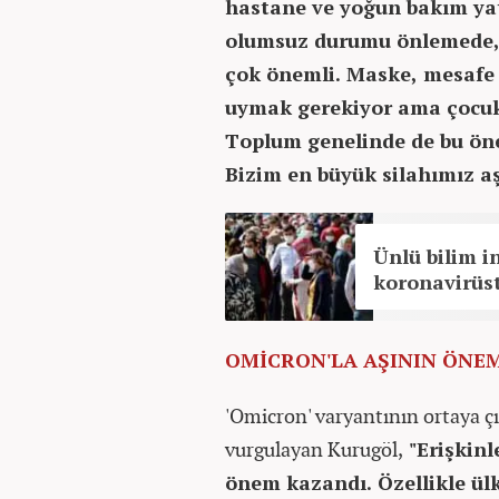
hastane ve yoğun bakım yat
olumsuz durumu önlemede, 
çok önemli. Maske, mesafe v
uymak gerekiyor ama çocukl
Toplum genelinde de bu öne
Bizim en büyük silahımız aş
Ünlü bilim i
koronavirüst
OMİCRON'LA AŞININ ÖNEM
'Omicron' varyantının ortaya ç
vurgulayan Kurugöl,
"Erişkinl
önem kazandı. Özellikle ülk