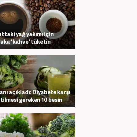
ttaki yağ yakımı için
aka 'kahve' tüketin
nı açıkladı: Diyabete karşı
tilmesi gereken 10 besin