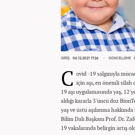
GİRİŞ
06.12.2021 17:26
GÜNCELLEME
0
C
ovid -19 salgınıyla müca
için aşı, en önemli silah
19 aşı uygulamasında yaş, 12'ye 
aldığı kararla 3'üncü doz BionT
yaş ve üstü aşılanma hakkında
Bilim Dalı Başkanı Prof. Dr. Za
19 vakalarında belirgin artış o