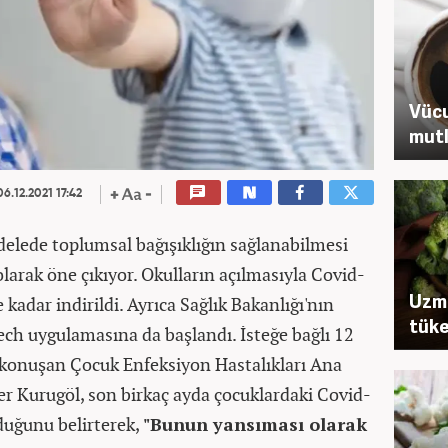
Vücu
mutl
6.12.2021 17:42
delede toplumsal bağışıklığın sağlanabilmesi
 olarak öne çıkıyor. Okulların açılmasıyla Covid-
Uzma
kadar indirildi. Ayrıca Sağlık Bakanlığı'nın
tüke
ech uygulamasına da başlandı. İsteğe bağlı 12
 konuşan Çocuk Enfeksiyon Hastalıkları Ana
fer Kurugöl, son birkaç ayda çocuklardaki Covid-
lduğunu belirterek,
"Bunun yansıması olarak