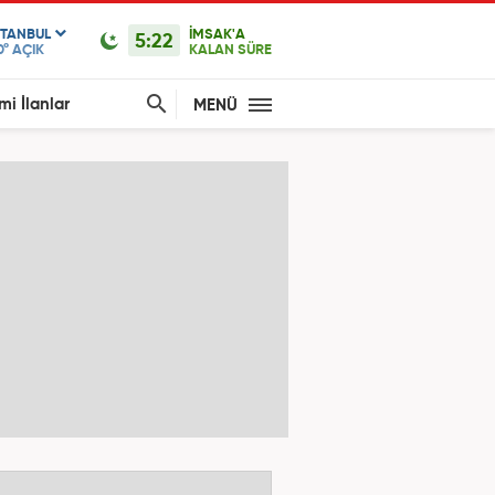
STANBUL
İMSAK'A
5:22
0°
AÇIK
KALAN SÜRE
mi İlanlar
MENÜ