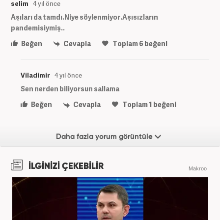
selim
4 yıl önce
Aşıları da tamdı.Niye söylenmiyor.Aşısızların
pandemisiymiş..
Beğen
Cevapla
Toplam
6
beğeni
Viladimir
4 yıl önce
Sen nerden biliyorsun sallama
Beğen
Cevapla
Toplam
1
beğeni
Daha fazla yorum görüntüle
İLGİNİZİ ÇEKEBİLİR
Makroo