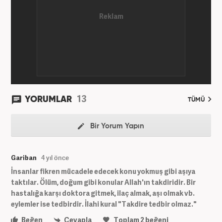
13
YORUMLAR
TÜMÜ
Bir Yorum Yapın
Gariban
4 yıl önce
İnsanlar fikren mücadele edecek konu yokmuş gibi aşıya
taktılar. Ölüm, doğum gibi konular Allah'ın takdiridir. Bir
hastalığa karşı doktora gitmek, ilaç almak, aşı olmak vb.
eylemler ise tedbirdir. İlahi kural "Takdire tedbir olmaz."
Beğen
Cevapla
Toplam
2
beğeni