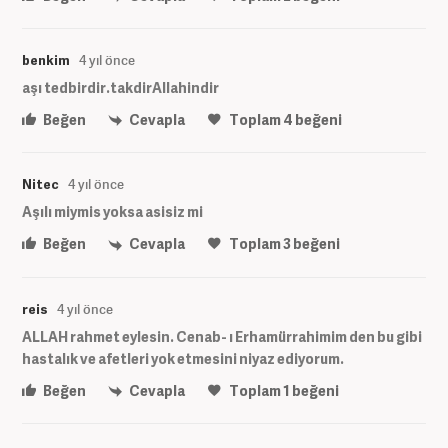
benkim
4 yıl önce
aşı tedbirdir.takdirAllahindir
Beğen
Cevapla
Toplam
4
beğeni
Nitec
4 yıl önce
Aşılı miymis yoksa asisiz mi
Beğen
Cevapla
Toplam
3
beğeni
reis
4 yıl önce
ALLAH rahmet eylesin. Cenab- ı Erhamürrahimim den bu gibi
hastalık ve afetleri yok etmesini niyaz ediyorum.
Beğen
Cevapla
Toplam
1
beğeni