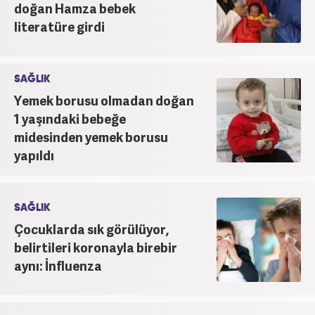
doğan Hamza bebek
literatüre girdi
SAĞLIK
Yemek borusu olmadan doğan
1 yaşındaki bebeğe
midesinden yemek borusu
yapıldı
SAĞLIK
Çocuklarda sık görülüyor,
belirtileri koronayla birebir
aynı: İnfluenza