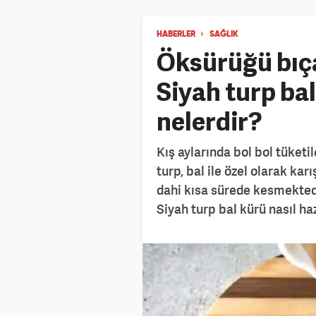
HABERLER
SAĞLIK
Öksürüğü bıça
Siyah turp bal
nelerdir?
Kış aylarında bol bol tüketi
turp, bal ile özel olarak kar
dahi kısa sürede kesmektedir
Siyah turp bal kürü nasıl haz