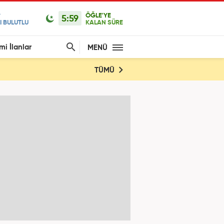
ÖĞLE'YE
5:59
I BULUTLU
KALAN SÜRE
mi İlanlar
MENÜ
TÜMÜ