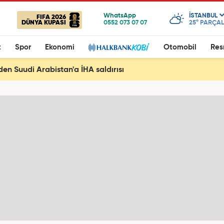
ISTANBUL
FIFA 2026
DÜNYA KUPASI
25°
PARÇAL
t
Spor
Ekonomi
Otomobil
Res
den Suudi Arabistan'a İHA saldırısı