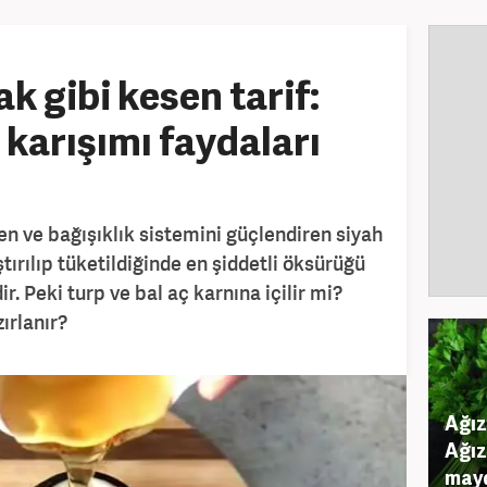
k gibi kesen tarif:
 karışımı faydaları
len ve bağışıklık sistemini güçlendiren siyah
ıştırılıp tüketildiğinde en şiddetli öksürüğü
. Peki turp ve bal aç karnına içilir mi?
ırlanır?
Ağız
Ağız
mayd