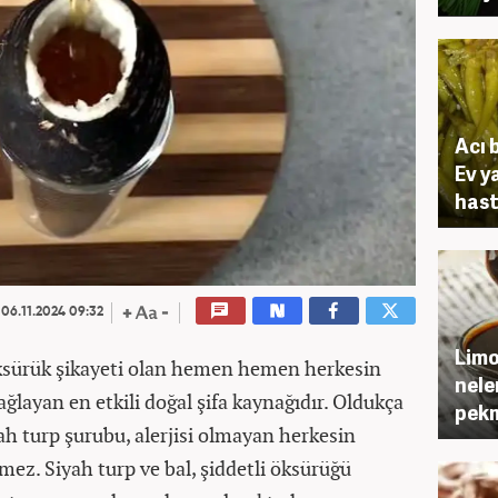
Acı 
Ev y
hasta
06.11.2024 09:32
Limo
 öksürük şikayeti olan hemen hemen herkesin
nele
ağlayan en etkili doğal şifa kaynağıdır. Oldukça
pekm
yah turp şurubu, alerjisi olmayan herkesin
ez. Siyah turp ve bal, şiddetli öksürüğü