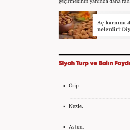
geçirmesinin yanında daha rah
Aç karnına 4
nelerdir? Di
Siyah Turp ve Balın Fayd
Grip.
Nezle.
Astım.