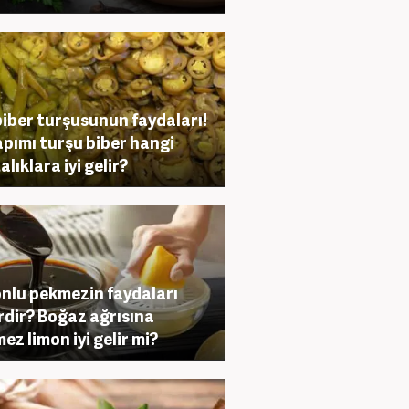
biber turşusunun faydaları!
apımı turşu biber hangi
lıklara iyi gelir?
nlu pekmezin faydaları
rdir? Boğaz ağrısına
ez limon iyi gelir mi?