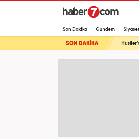
Son Dakika
Gündem
Siyase
SON DAKİKA
Husiler'