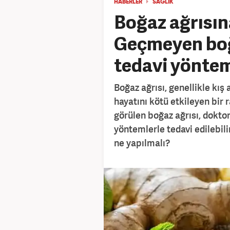
HABERLER
SAĞLIK
Boğaz ağrısın
Geçmeyen boğ
tedavi yönteml
Boğaz ağrısı, genellikle kış
hayatını kötü etkileyen bir 
görülen boğaz ağrısı, dokt
yöntemlerle tedavi edilebili
ne yapılmalı?