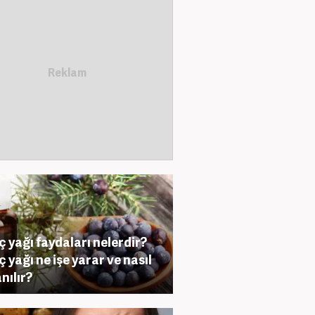
ç yağı faydaları nelerdir?
ç yağı ne işe yarar ve nasıl
nılır?