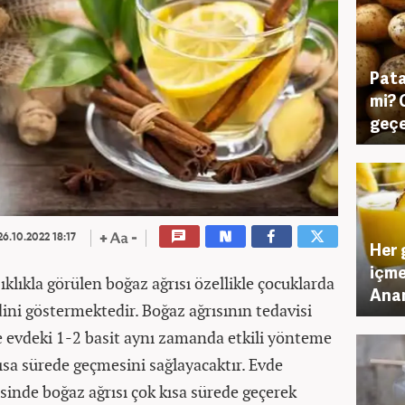
Pata
mi? 
geç
6.10.2022 18:17
Her 
içme
lıkla görülen boğaz ağrısı özellikle çocuklarda
Anan
dini göstermektedir. Boğaz ağrısının tedavisi
 evdeki 1-2 basit aynı zamanda etkili yönteme
ısa sürede geçmesini sağlayacaktır. Evde
inde boğaz ağrısı çok kısa sürede geçerek