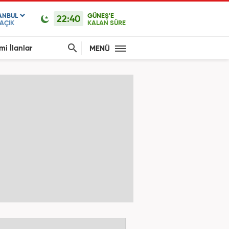
ANBUL
GÜNEŞ'E
22:40
AÇIK
KALAN SÜRE
mi İlanlar
MENÜ