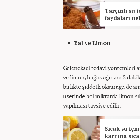
Tarçınlı su 
faydaları ne
Bal ve Limon
Geleneksel tedavi yöntemleri a
ve limon, boğaz ağrısını 2 dakika
birlikte şiddetli öksürüğü de an
üzerinde bol miktarda limon sı
yapılması tavsiye edilir.
Sıcak su içm
karnına sıca