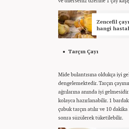
ve dilerseniz üzerine 1 çay kaşığ
Zencefil çay
hangi hastalı
Tarçın Çayı
Mide bulantısına oldukça iyi ge
dengelemektedir. Tarçın çayının
ağrılarına anında iyi gelmesidir.
kolayca hazırlanabilir. 1 bardak
çubuk tarçın atılır ve 10 daki
sonra süzülerek tüketilebilir.