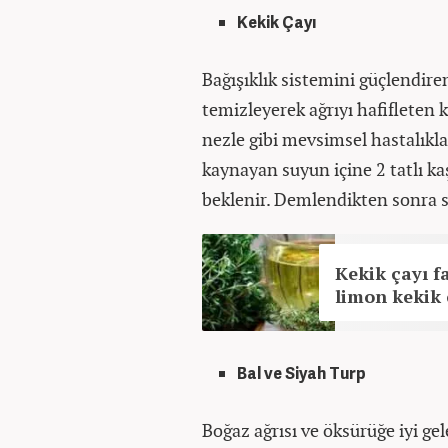
Kekik Çayı
Bağışıklık sistemini güçlendiren
temizleyerek ağrıyı hafifleten k
nezle gibi mevsimsel hastalıkla
kaynayan suyun içine 2 tatlı ka
beklenir. Demlendikten sonra sü
Kekik çayı f
limon kekik ç
Bal ve Siyah Turp
Boğaz ağrısı ve öksürüğe iyi gel