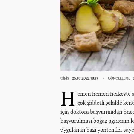
GİRİŞ
26.10.2022 18:17
GÜNCELLEME
2
H
emen hemen herkeste sık
çok şiddetli şekilde ken
için doktora başvurmadan önce
başvurulması boğaz ağrısının k
uygulanan bazı yöntemler sayes