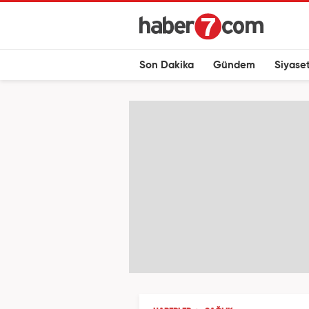
Son Dakika
Gündem
Siyase