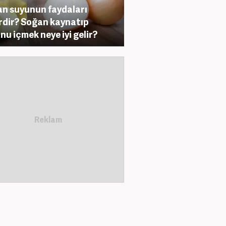
n suyunun faydaları
rdir? Soğan kaynatıp
nu içmek neye iyi gelir?