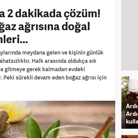
a 2 dakikada çözüm!
az ağrısına doğal
eri...
 aylarında meydana gelen ve kişinin günlük
rahatsızlıktır. Halk arasında oldukça sık
ora gitmeye gerek kalmadan evdeki
r. Peki sürekli devam eden boğaz ağrısı için
Ardı
Ardı
kulla