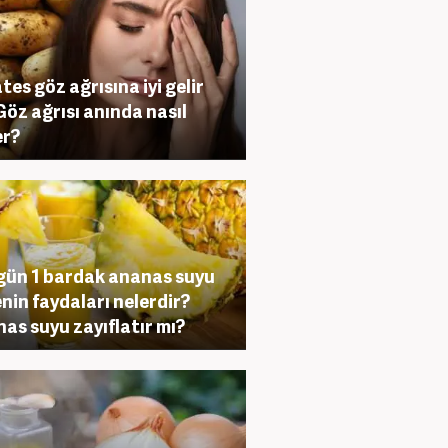
tes göz ağrısına iyi gelir
Göz ağrısı anında nasıl
er?
gün 1 bardak ananas suyu
nin faydaları nelerdir?
as suyu zayıflatır mı?