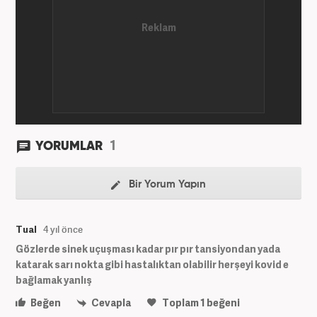
1
YORUMLAR
Bir Yorum Yapın
Tual
4 yıl önce
Gözlerde sinek uçuşması kadar pır pır tansiyondan yada
katarak sarı nokta gibi hastalıktan olabilir herşeyi kovid e
bağlamak yanlış
Beğen
Cevapla
Toplam
1
beğeni