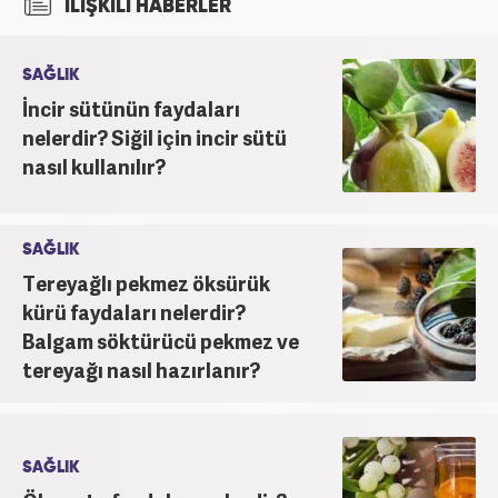
İLİŞKİLİ HABERLER
SAĞLIK
İncir sütünün faydaları
nelerdir? Siğil için incir sütü
nasıl kullanılır?
SAĞLIK
Tereyağlı pekmez öksürük
kürü faydaları nelerdir?
Balgam söktürücü pekmez ve
tereyağı nasıl hazırlanır?
SAĞLIK