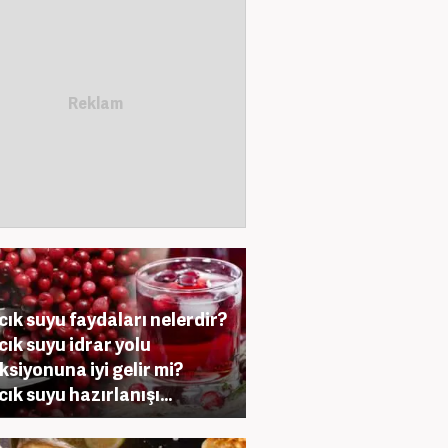
lcık suyu faydaları nelerdir?
lcık suyu idrar yolu
ksiyonuna iyi gelir mi?
cık suyu hazırlanışı...