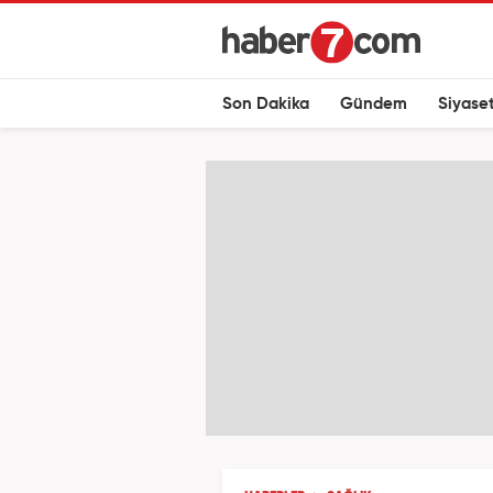
Son Dakika
Gündem
Siyase