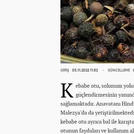
GİRİŞ
03.11.2022 11:52
GÜNCELLEME
0
K
ebabe otu, solunum yolu h
güçlendirmesinin yanında
sağlamaktadır. Anavatanı Hind
Malezya'da da yetiştirilmektedi
kebabe otu ayrıca bal ile karışt
otunun faydaları ve kullanım ala