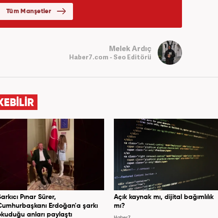
Melek Ardıç
Haber7.com - Seo Editörü
KEBİLİR
Şarkıcı Pınar Sürer,
Açık kaynak mı, dijital bağımlılık
Cumhurbaşkanı Erdoğan'a şarkı
mı?
okuduğu anları paylaştı
Haber7