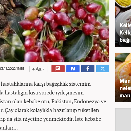
Kell
Kell
bağı
3.11.2022 11:55
Mand
astalıklarına karşı bağışıklık sistemini
nele
 hastalığın kısa sürede iyileşmesini
mand
istan olan kebabe otu, Pakistan, Endonezya ve
r. Çay olarak kolaylıkla hazırlanıp tüketilen
ırıp da şifa niyetine yenmektedir. İşte kebabe
nları...