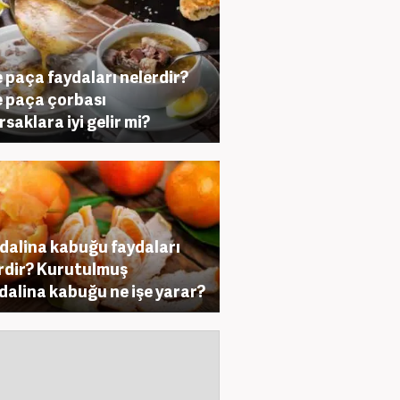
e paça faydaları nelerdir?
e paça çorbası
rsaklara iyi gelir mi?
alina kabuğu faydaları
rdir? Kurutulmuş
alina kabuğu ne işe yarar?