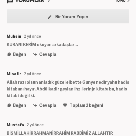
YORUMLAR
TÜMÜ
Bir Yorum Yapın
Muhsin
2 yıl önce
KURANI KERİM okuyun arkadaşlar...
Beğen
Cevapla
Misafir
2 yıl önce
Allah razı olsun anladık güzel elbette Gunye nedir yahu hadis
kitabımı hayır. Abdülkadir geylani hz. lerinjn kitabı bu, hadis
kitabi değil ki.
Beğen
Cevapla
Toplam
2
beğeni
Mustafa
2 yıl önce
BİSMİLLAHİRRAHMANİRRAHİM RABBİMİZ ALLAHTIR