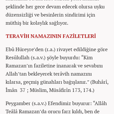
şeklinde her gece devam edecek olursa uyku
düzensizliği ve besinlerin sindirimi için
müthiş bir kolaylık sağlıyor.
TERAVİH NAMAZININ FAZİLETLERİ
Ebû Hüreyre’den (r.a.) rivayet edildiğine göre
Resûlullah (s.a.v.) şöyle buyurdu: “Kim
Ramazan’ın faziletine inanarak ve sevabını
Allah’tan bekleyerek terâvih namazını
kılarsa, geçmiş günahları bağışlanır.” (Buhârî,
Îmân 37 ; Müslim, Müsâfirîn 173, 174.)
Peygamber (s.a.v.) Efendimiz buyurur: “Allâh
Teâlâ Ramazan’da orucu farz kıldı, ben de