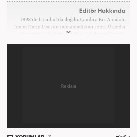
Editör Hakkında
1998'de İstanbul'da doğdu. Çamlıca Kız Anadolu
İmam Hatip Lisesini tamamladıktan sonra Üsküdar
Üniversitesi İletişim Fakültesi Medya ve İletişim
Sistemlerinden derece ile mezun oldu. Ardından
Üsküdar Üniversitesi Sosyal Bilimler Enstitüsü
Medya ve Kültürel Çalışmaları bölümünde tam
burslu olarak tezli yüksek lisansını yaptı.
Üniversiteye devam ettiği yıllarda çeşitli kurs ve
eğitimlerde lisans aldı. 2017'den 2022'ye kadar bir
STK'da sosyal medya yöneticiliği görevini üstlendi.
Günümüzde, haber7.com'da haber editörü olarak
görev yapmaktadır.
7