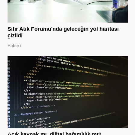
Sıfır Atık Forumu'nda geleceğin yol haritası
çizildi
Haber7
Açık kaynak mı, dijital bağımlılık mı?