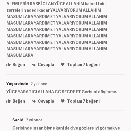
ALEMLERİN RABBİ OLAN YÜCE ALLAHIM kainattaki
zerrelerin adedi kadar YALVARIYORUM ALLAHIM
MASUMLARA YARDIM ET YALVARIYORUM ALLAHIM
MASUMLARA YARDIM ET YALVARIYORUM ALLAHIM
MASUMLARA YARDIM ET YALVARIYORUM ALLAHIM
MASUMLARA YARDIM ET YALVARIYORUM ALLAHIM
MASUMLARA YARDIM ET YALVARIYORUM ALLAHIM
MASUMLARA YARDIM ET YALVARIYORUM ALLAHIM
MASUMLARA
Beğen
Cevapla
Toplam
7
beğeni
Yaşar dede
2 yıl önce
YÜCE YARATICI ALLAHA CC SECDE ET Gerisini düşünme.
Beğen
Cevapla
Toplam
7
beğeni
Sacid
2 yıl önce
Gerisinde insan biyne kani de d ve gözlere iyi görmek ve