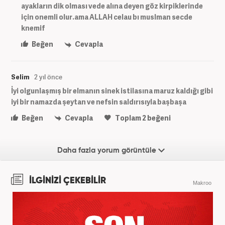
ayakların dik olması vede alına deyen göz kirpiklerinde
için onemli olur.ama ALLAH celau bı muslman secde
knemif
Beğen
Cevapla
Selim
2 yıl önce
İyi olgunlaşmış bir elmanın sinek istilasına maruz kaldığı gibi
iyi bir namazda şeytan ve nefsin saldırısıyla başbaşa
Beğen
Cevapla
Toplam
2
beğeni
Daha fazla yorum görüntüle
İLGİNİZİ ÇEKEBİLİR
Makroo