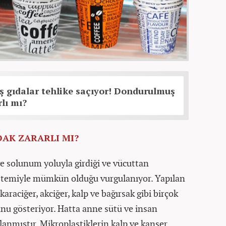
 gıdalar tehlike saçıyor! Dondurulmuş
rlı mı?
AK ZARARLI MI?
ve solunum yoluyla girdiği ve vücuttan
istemiyle mümkün olduğu vurgulanıyor. Yapılan
karaciğer, akciğer, kalp ve bağırsak gibi birçok
nu gösteriyor. Hatta anne sütü ve insan
lanmıştır. Mikroplastiklerin kalp ve kanser