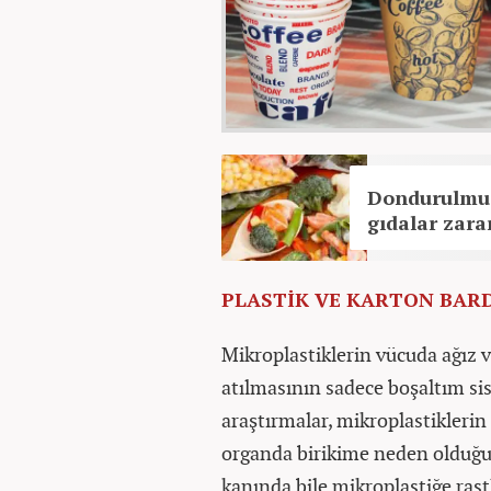
Dondurulmuş
gıdalar zara
PLASTİK VE KARTON BARD
Mikroplastiklerin vücuda ağız 
atılmasının sadece boşaltım s
araştırmalar, mikroplastiklerin 
organda birikime neden olduğu
kanında bile mikroplastiğe rast