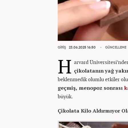
GİRİŞ
23.06.2025 16:50
GÜNCELLEME
H
arvard Üniversitesi’nden
çikolatanın
yağ yakı
beklenmedik olumlu etkiler olu
geçmiş, menopoz sonrası
k
büyük.
Çikolata Kilo Aldırmıyor Ola