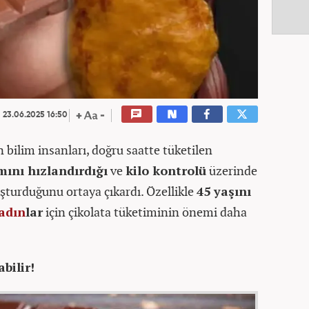
23.06.2025 16:50
 bilim insanları, doğru saatte tüketilen
mını hızlandırdığı
ve
kilo kontrolü
üzerinde
şturduğunu ortaya çıkardı. Özellikle
45 yaşını
adın
lar
için çikolata tüketiminin önemi daha
bilir!