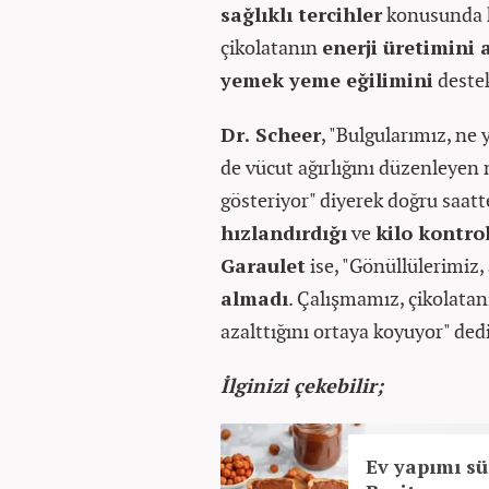
sağlıklı tercihler
konusunda ki
çikolatanın
enerji üretimini 
yemek yeme eğilimini
destek
Dr. Scheer
, "Bulgularımız, ne 
de vücut ağırlığını düzenleyen
gösteriyor" diyerek doğru saatt
hızlandırdığı
ve
kilo kontro
Garaulet
ise, "Gönüllülerimiz,
almadı
. Çalışmamız, çikolata
azalttığını ortaya koyuyor" dedi
İlginizi çekebilir;
Ev yapımı sür