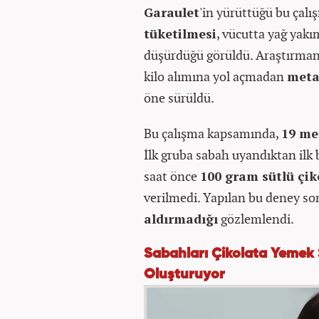
Garaulet
'in yürüttüğü bu çalı
tüketilmesi
, vücutta yağ yakı
düşürdüğü görüldü. Araştırmanı
kilo alımına yol açmadan
meta
öne sürüldü.
Bu çalışma kapsamında,
19 me
İlk gruba sabah uyandıktan ilk b
saat önce
100 gram sütlü çik
verilmedi. Yapılan bu deney so
aldırmadığı
gözlemlendi.
Sabahları Çikolata Yemek S
Oluşturuyor