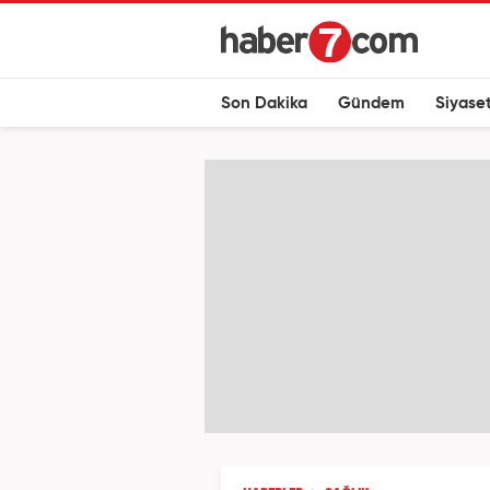
Son Dakika
Gündem
Siyase