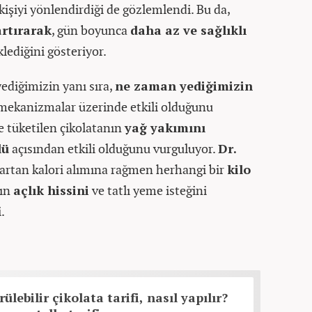
şiyi yönlendirdiği de gözlemlendi. Bu da,
artırarak
, gün boyunca
daha az ve sağlıklı
lediğini gösteriyor.
yediğimizin yanı sıra,
ne zaman yediğimizin
 mekanizmalar üzerinde etkili olduğunu
e tüketilen çikolatanın
yağ yakımını
lü
açısından etkili olduğunu vurguluyor.
Dr.
 artan kalori alımına rağmen herhangi bir
kilo
nın
açlık hissini
ve tatlı yeme isteğini
.
ülebilir çikolata tarifi, nasıl yapılır?