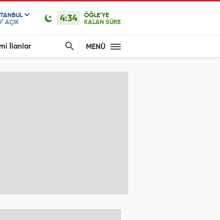
STANBUL
ÖĞLE'YE
4:34
6°
AÇIK
KALAN SÜRE
mi İlanlar
MENÜ