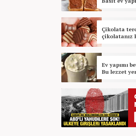
Basit ev yap
Çikolata terc
çikolatanız 
Ev yapımı bey
Bu lezzet ye