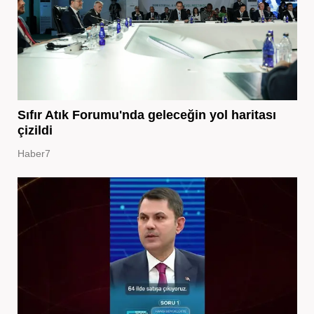
Sıfır Atık Forumu'nda geleceğin yol haritası
çizildi
Haber7