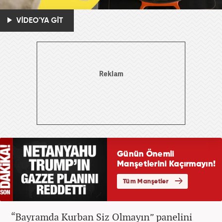
VİDEO'YA GİT
“Bayramda Kurban Siz Olmayın” panelini