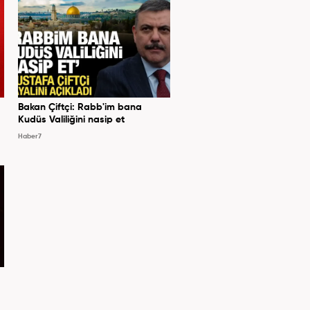
Bakan Çiftçi: Rabb'im bana
Kudüs Valiliğini nasip et
Haber7