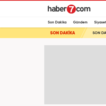
Son Dakika
Gündem
Siyase
SON DAKİKA
SON DAK