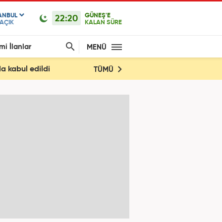
ANBUL
GÜNEŞ'E
22:20
AÇIK
KALAN SÜRE
mi İlanlar
MENÜ
a kabul edildi
TÜMÜ