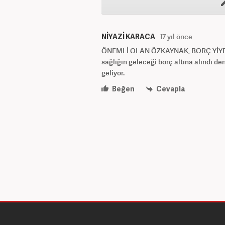
NİYAZİ KARACA
17 yıl önce
ÖNEMLİ OLAN ÖZKAYNAK, BORÇ YİYEN
sağlığın geleceği borç altına alındı de
geliyor.
Beğen
Cevapla