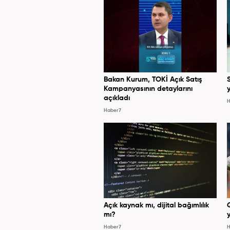
Bakan Kurum, TOKİ Açık Satış
Kampanyasının detaylarını
y
açıkladı
H
Haber7
Açık kaynak mı, dijital bağımlılık
mı?
y
Haber7
H