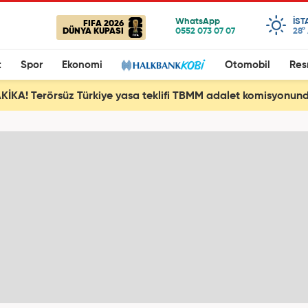
IST
FIFA 2026
DÜNYA KUPASI
28°
t
Spor
Ekonomi
Otomobil
Res
İKA! Terörsüz Türkiye yasa teklifi TBMM adalet komisyonund