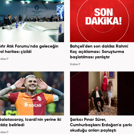
Sıfır Atık Forumu'nda geleceğin
Bahçeli'den son dakika Rahmi
ol haritası çizildi
Koç açıklaması: Soruşturma
başlatılması yanlıştır
aber7
Haber7
Galatasaray, Icardi'nin yerine iki
Şarkıcı Pınar Sürer,
ıldız belirledi
Cumhurbaşkanı Erdoğan'a şarkı
okuduğu anları paylaştı
aber7