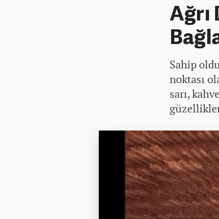
Ağrı 
Bağla
Sahip old
noktası ol
sarı, kahve
güzellikle