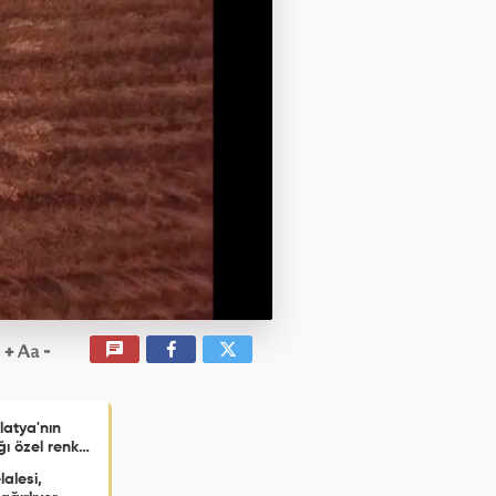
latya'nın
ı özel renk
caklıyor.
lalesi,
a Kanyonu'nun