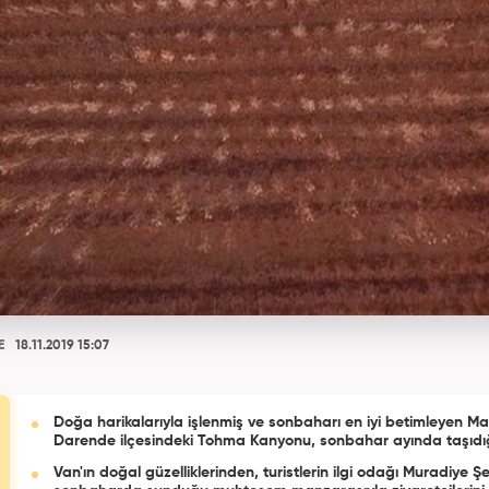
E
18.11.2019 15:07
Doğa harikalarıyla işlenmiş ve sonbaharı en iyi betimleyen Ma
Darende ilçesindeki Tohma Kanyonu, sonbahar ayında taşıdığ
şöleni görüntüleri ile muhteşem bir manzara ile ziyaretçileri ku
Van'ın doğal güzelliklerinden, turistlerin ilgi odağı Muradiye Şe
Peki Malatya'nın Tohma Kanyonu'na nasıl gidilir? İşte, Tohm