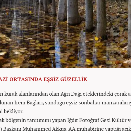
Zİ ORTASINDA EŞSİZ GÜZELLİK
en kurak alanlarından olan Ağrı Dağı eteklerindeki çorak a
lunan İrem Bağları, sunduğu eşsiz sonbahar manzaraları
ni bekliyor.
ak bölgenin tanıtımını yapan Iğdır Fotoğraf Gezi Kültür 
) Başkanı Muhammed Akkuş, AA muhabirine yaptığı açı