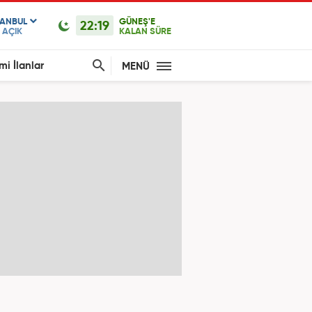
TANBUL
GÜNEŞ'E
22:19
AÇIK
KALAN SÜRE
mi İlanlar
MENÜ