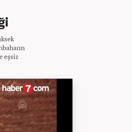
ği
üksek
onbaharın
e eşsiz