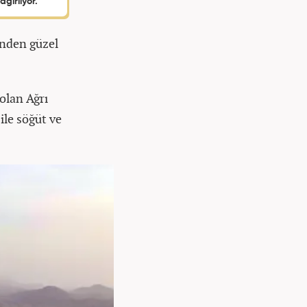
ğırlıyor.
inden güzel
olan Ağrı
ile söğüt ve