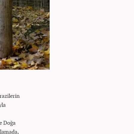
razilerin
yla
ve Doğa
klamada,