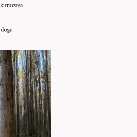
 kırmızıya
e doğa