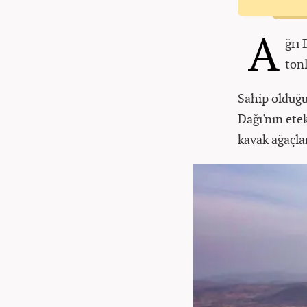
A
ğrı 
tonl
Sahip olduğu
Dağı'nın etek
kavak ağaçlar