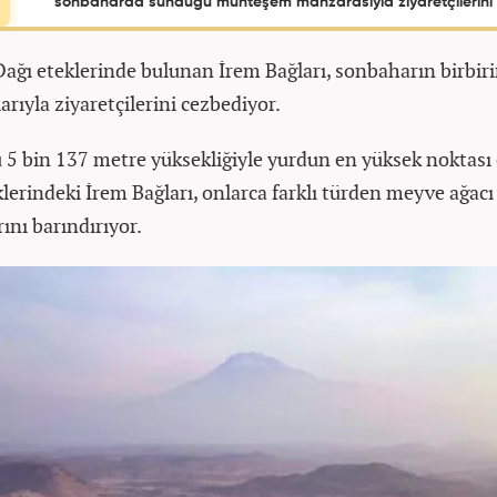
sonbaharda sunduğu muhteşem manzarasıyla ziyaretçilerini a
özellikleri...
Dağı eteklerinde bulunan İrem Bağları, sonbaharın birbir
arıyla ziyaretçilerini cezbediyor.
 5 bin 137 metre yüksekliğiyle yurdun en yüksek noktası 
lerindeki İrem Bağları, onlarca farklı türden meyve ağacı 
ını barındırıyor.