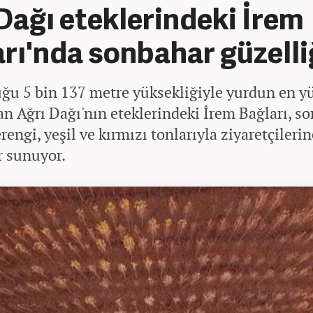
Dağı eteklerindeki İrem
rı'nda sonbahar güzelli
uğu 5 bin 137 metre yüksekliğiyle yurdun en y
an Ağrı Dağı'nın eteklerindeki İrem Bağları, s
rengi, yeşil ve kırmızı tonlarıyla ziyaretçilerin
r sunuyor.