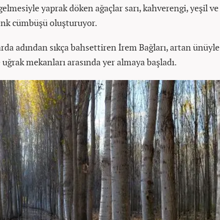
elmesiyle yaprak döken ağaçlar sarı, kahverengi, yeşil ve
enk cümbüşü oluşturuyor.
da adından sıkça bahsettiren İrem Bağları, artan ünüyl
e uğrak mekanları arasında yer almaya başladı.