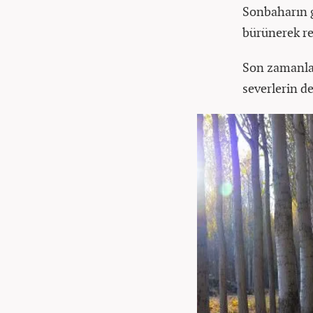
Sonbaharın g
bürünerek r
Son zamanlar
severlerin d