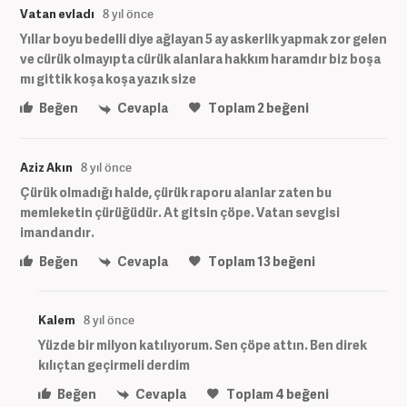
Vatan evladı
8 yıl önce
Yıllar boyu bedelli diye ağlayan 5 ay askerlik yapmak zor gelen
ve cürük olmayıpta cürük alanlara hakkım haramdır biz boşa
mı gittik koşa koşa yazık size
Beğen
Cevapla
Toplam
2
beğeni
Aziz Akın
8 yıl önce
Çürük olmadığı halde, çürük raporu alanlar zaten bu
memleketin çürüğüdür. At gitsin çöpe. Vatan sevgisi
imandandır.
Beğen
Cevapla
Toplam
13
beğeni
Kalem
8 yıl önce
Yüzde bir milyon katılıyorum. Sen çöpe attın. Ben direk
kılıçtan geçirmeli derdim
Beğen
Cevapla
Toplam
4
beğeni