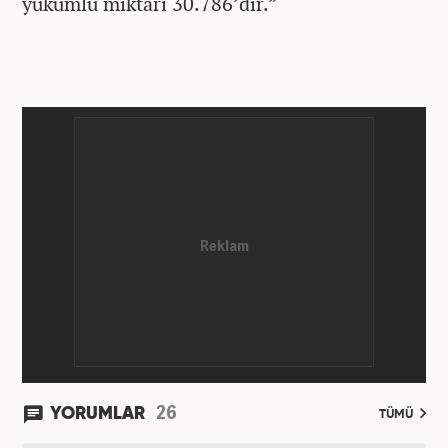
yükümlü miktarı 30.786’dır.”
26
YORUMLAR
TÜMÜ