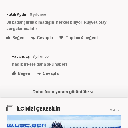
Fatih Aydın
8 yıl önce
Bu kadar çürük olmadığını herkes biliyor. Rüşvet olayı
sorgulanmalıdır
Beğen
Cevapla
Toplam
4
beğeni
vatandaş
8 yıl önce
hadi bir kere daha oku haberi
Beğen
Cevapla
Daha fazla yorum görüntüle
İLGİNİZİ ÇEKEBİLİR
Makroo