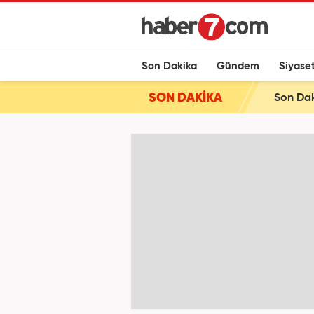
Son Dakika
Gündem
Siyase
SON DAKİKA
Son Dak