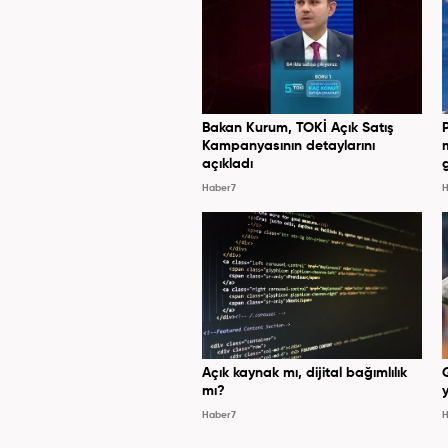
Bakan Kurum, TOKİ Açık Satış
Kampanyasının detaylarını
açıkladı
Haber7
H
Açık kaynak mı, dijital bağımlılık
mı?
y
Haber7
H