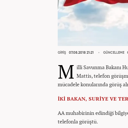
GİRİŞ
07.08.2018 21:21
GÜNCELLEME
M
illi Savunma Bakanı H
Mattis, telefon görüşme
mücadele konularında görüş al
İKİ BAKAN, SURİYE VE 
AA muhabirinin edindiği bilgiye
telefonla görüştü.