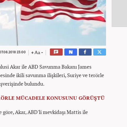
07.08.2018 23:00
ulusi Akar ile ABD Savunma Bakanı James
sinde ikili savunma ilişkileri, Suriye ve terörle
ışverişinde bulundu.
TERÖRLE MÜCADELE KONUSUNU GÖRÜŞTÜ
 göre, Akar, ABD'li mevkidaşı Mattis ile