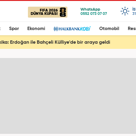
I
FIFA 2026
DÜNYA KUPASI
31
t
Spor
Ekonomi
Otomobil
Res
ika: Erdoğan ile Bahçeli Külliye'de bir araya geldi