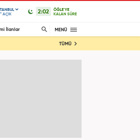
STANBUL
ÖĞLE'YE
2:02
°
AÇIK
KALAN SÜRE
mi İlanlar
MENÜ
TÜMÜ