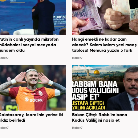
Putin'in canlı yayında mikrofon
Hangi emekli ne kadar zam
müdahalesi sosyal medyada
alacak? Kalem kalem yeni maaş
gündem oldu
tablosu! Memura yüzde 5 fark
aber7
Haber7
Galatasaray, Icardi'nin yerine iki
Bakan Çiftçi: Rabb'im bana
ıldız belirledi
Kudüs Valiliğini nasip et
aber7
Haber7