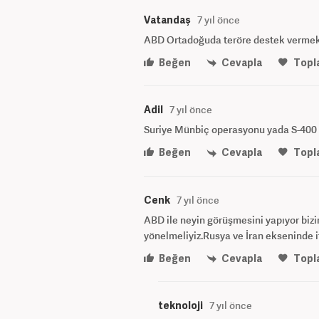
Vatandaş
7 yıl önce
ABD Ortadoğuda teröre destek vermek
Beğen
Cevapla
Topl
Adil
7 yıl önce
Suriye Münbiç operasyonu yada S-400 
Beğen
Cevapla
Topl
Cenk
7 yıl önce
ABD ile neyin görüşmesini yapıyor bizim
yönelmeliyiz.Rusya ve İran ekseninde i
Beğen
Cevapla
Topl
teknoloji
7 yıl önce