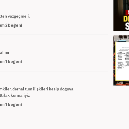
ten vazgeçmeli.
am
2
beğeni
alımı
am
1
beğeni
kiler, derhal tüm ilişkileri kesip doğuya
ttifak kurmaliyiz
am
1
beğeni