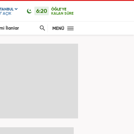
STANBUL
ÖĞLE'YE
6:20
°
AÇIK
KALAN SÜRE
mi İlanlar
MENÜ