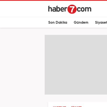
Son Dakika
Gündem
Siyase