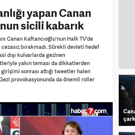
anlığı yapan Canan
nun sicili kabarık
anı Canan Kaftancıoğlu'nun Halk TV'de
ı cezasız bırakmadı. Sürekli devleti hedef
i dışı kulvarlarda gezinen
tleriyle yakın teması da dikkatlerden
irişimi sonrası attığı tweetler halen
Gezi provokasyonunda da önemli roller
Cana
çark