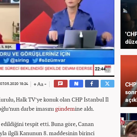
'CHP
düz
CHP'
07.05.2020 18:24
sonr
urulu, Halk TV’ye konuk olan CHP İstanbul İl
açı
oğlu’nun darbe imasını
gündem
ine aldı.
edildiğini tespit etti. Buna göre, Canan
la ilgili Kanunun 8. maddesinin birinci