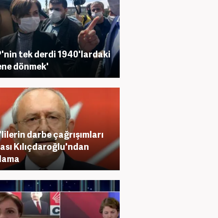
'nin tek derdi 1940'lardaki
ene dönmek'
lilerin darbe çağrışımları
ası Kılıçdaroğlu'ndan
klama