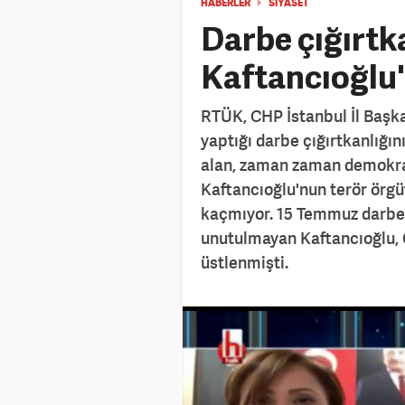
HABERLER
SİYASET
Darbe çığırtk
Kaftancıoğlu'
RTÜK, CHP İstanbul İl Başk
yaptığı darbe çığırtkanlığın
alan, zaman zaman demokras
Kaftancıoğlu'nun terör örgü
kaçmıyor. 15 Temmuz darbe g
unutulmayan Kaftancıoğlu, 
üstlenmişti.