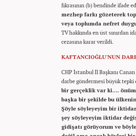
fıkrasının (b) bendinde ifade e
mezhep farkı gözeterek to
veya toplumda nefret duyg
TV hakkında en üst sınırdan id
cezasına karar verildi.
KAFTANCIOĞLU'NUN DARB
CHP İstanbul İl Başkanı Canan 
darbe göndermesi büyük tepki ç
bir gerçeklik var ki…. önü
başka bir şekilde bu ülkenin
Şöyle söyleyeyim bir iktidar
şey söyleyeyim iktidar değiş
gidişatı görüyorum ve böyl
değil ama ancak böylesi bir