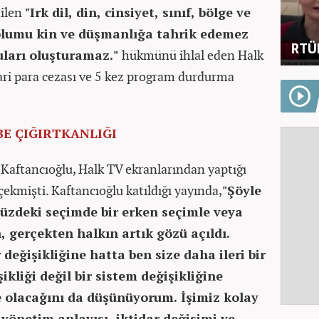
dilen
"Irk dil, din, cinsiyet, sınıf, bölge ve
plumu kin ve düşmanlığa tahrik edemez
RTÜK
uları oluşturamaz."
hükmünü ihlal eden Halk
ari para cezası ve 5 kez program durdurma
E ÇIĞIRTKANLIĞI
Kaftancıoğlu, Halk TV ekranlarından yaptığı
ekmişti. Kaftancıoğlu katıldığı yayında,
"Şöyle
müzdeki seçimde bir erken seçimle veya
, gerçekten halkın artık gözü açıldı.
 değişikliğine hatta ben size daha ileri bir
ikliği değil bir sistem değişikliğine
e olacağını da düşünüyorum. İşimiz kolay
 yönetim anlayışı, iktidar değişimi ve