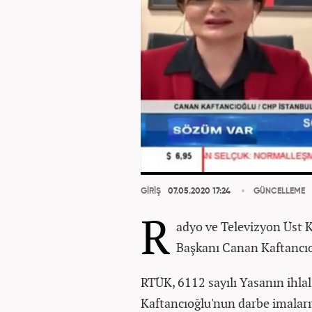
GİRİŞ
07.05.2020 17:24
GÜNCELLEME
R
adyo ve Televizyon Üst K
Başkanı Canan Kaftancı
RTÜK, 6112 sayılı Yasanın ihlal 
Kaftancıoğlu'nun darbe imalarıy