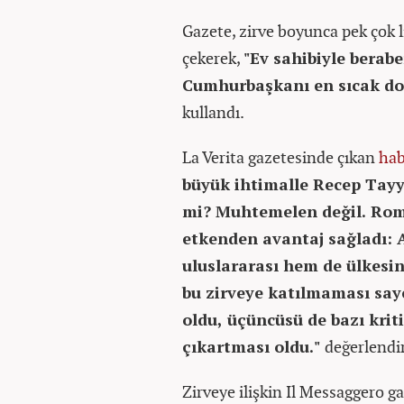
Gazete, zirve boyunca pek çok l
çekerek,
"Ev sahibiyle berabe
Cumhurbaşkanı en sıcak do
kullandı.
La Verita gazetesinde çıkan
hab
büyük ihtimalle Recep Tayyi
mi? Muhtemelen değil. Rom
etkenden avantaj sağladı: 
uluslararası hem de ülkesin
bu zirveye katılmaması sa
oldu, üçüncüsü de bazı krit
çıkartması oldu."
değerlendir
Zirveye ilişkin Il Messaggero g