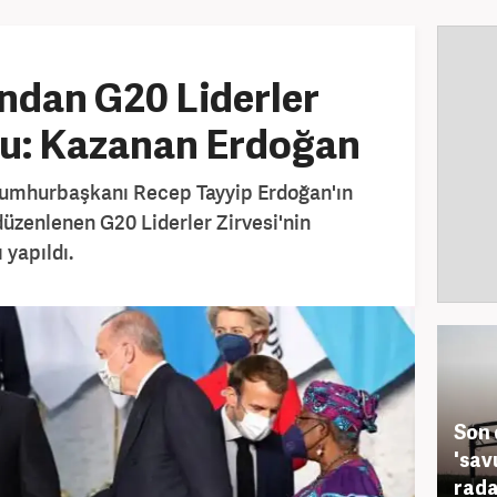
ından G20 Liderler
mu: Kazanan Erdoğan
 Cumhurbaşkanı Recep Tayyip Erdoğan'ın
üzenlenen G20 Liderler Zirvesi'nin
 yapıldı.
Son 
'sav
radar