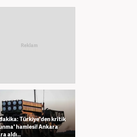
dakika: Türkiye'den kritik
unma' hamlesi! Ankara
a aldı...