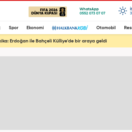
FIFA 2026
DÜNYA KUPASI
3
t
Spor
Ekonomi
Otomobil
Res
ika: Erdoğan ile Bahçeli Külliye'de bir araya geldi