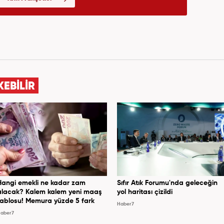
KEBİLİR
Hangi emekli ne kadar zam
Sıfır Atık Forumu'nda geleceğin
alacak? Kalem kalem yeni maaş
yol haritası çizildi
tablosu! Memura yüzde 5 fark
Haber7
aber7