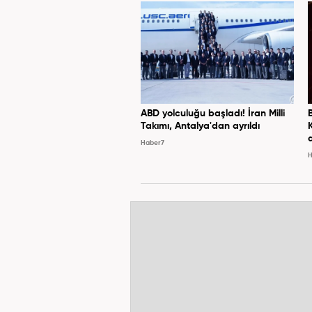
ABD yolculuğu başladı! İran Milli
Takımı, Antalya'dan ayrıldı
Haber7
H