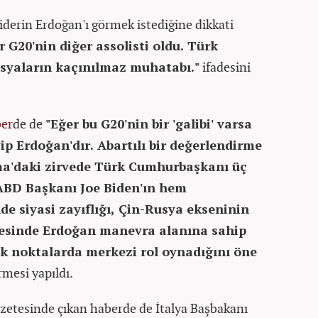
iderin Erdoğan'ı görmek istediğine dikkati
r G20'nin diğer assolisti oldu. Türk
syaların kaçınılmaz muhatabı."
ifadesini
er
de de
"Eğer bu G20'nin bir 'galibi' varsa
p Erdoğan'dır. Abartılı bir değerlendirme
a'daki zirvede Türk Cumhurbaşkanı üç
ABD Başkanı Joe Biden'ın hem
de siyasi zayıflığı, Çin-Rusya ekseninin
yesinde Erdoğan manevra alanına sahip
ik noktalarda merkezi rol oynadığını öne
mesi yapıldı.
azetesinde çıkan haberde de İtalya Başbakanı