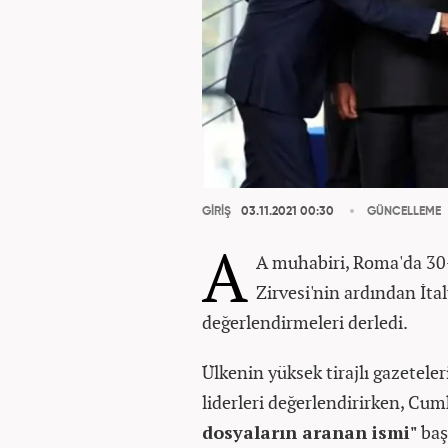
GİRİŞ
03.11.2021 00:30
GÜNCELLEME
A
A muhabiri, Roma'da 30
Zirvesi'nin ardından İta
değerlendirmeleri derledi.
Ülkenin yüksek tirajlı gazeteler
liderleri değerlendirirken, Cu
dosyaların aranan ismi"
başl