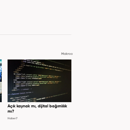
Makroo
Açık kaynak mı, dijital bağımlılık
mı?
Haber7