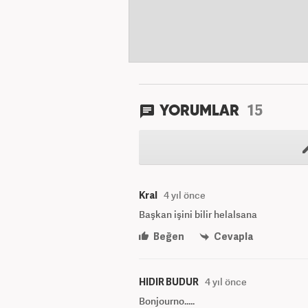
15
YORUMLAR
Kral
4 yıl önce
Başkan işini bilir helalsana
Beğen
Cevapla
HIDIR BUDUR
4 yıl önce
Bonjourno.....