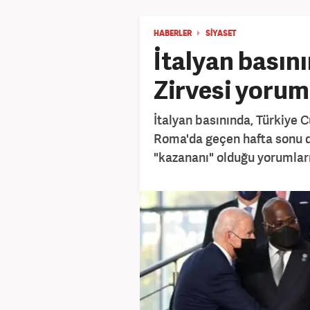
HABERLER
SİYASET
İtalyan basın
Zirvesi yoru
İtalyan basınında, Türkiye
Roma'da geçen hafta sonu d
"kazananı" olduğu yorumları