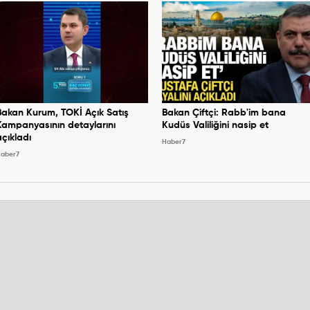
Bakan Kurum, TOKİ Açık Satış
Bakan Çiftçi: Rabb'im bana
Kampanyasının detaylarını
Kudüs Valiliğini nasip et
açıkladı
Haber7
aber7