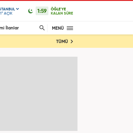
ISTANBUL
ÖĞLE'YE
1:59
1°
AÇIK
KALAN SÜRE
mi İlanlar
MENÜ
TÜMÜ