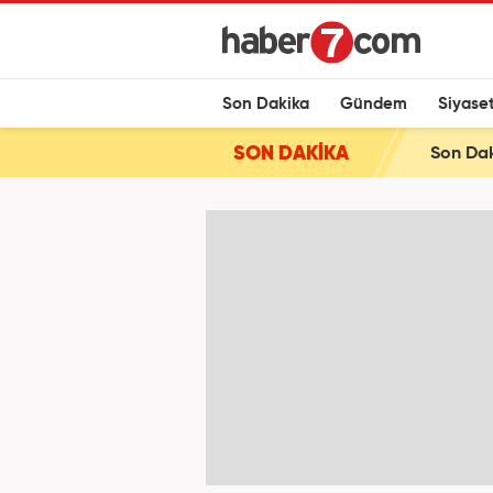
Son Dakika
Gündem
Siyase
SON DAKİKA
Son Dak