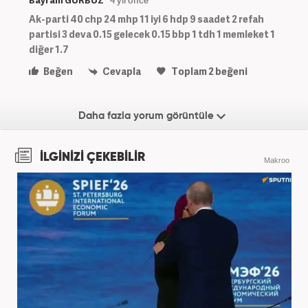
Bayram GÜRBÜZ
4 yıl önce
Ak-parti 40 chp 24 mhp 11 iyi 6 hdp 9 saadet 2 refah
partisi 3 deva 0.15 gelecek 0.15 bbp 1 tdh 1 memleket 1
diğer 1.7
Beğen
Cevapla
Toplam
2
beğeni
Daha fazla yorum görüntüle
İLGİNİZİ ÇEKEBİLİR
Makroo