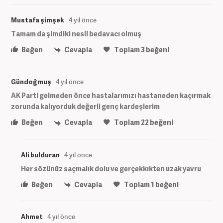
Mustafa şimşek
4 yıl önce
Tamam da şimdiki nesil bedavacı olmuş
Beğen
Cevapla
Toplam
3
beğeni
Gündoğmuş
4 yıl önce
AK Parti gelmeden önce hastalarımızı hastaneden kaçırmak
zorunda kalıyorduk değerli genç kardeşlerim
Beğen
Cevapla
Toplam
22
beğeni
Ali bulduran
4 yıl önce
Her sözünüz saçmalık dolu ve gerçekkıkten uzak yavru
Beğen
Cevapla
Toplam
1
beğeni
Ahmet
4 yıl önce