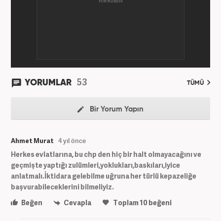
53
YORUMLAR
TÜMÜ
Bir Yorum Yapın
Ahmet Murat
4 yıl önce
Herkes evlatlarına, bu chp den hiç bir halt olmayacağını ve
geçmişte yaptığı zulümleri,yoklukları,baskıları,iyice
anlatmalı.İktidara gelebilme uğruna her türlü kepazeliğe
başvurabileceklerini bilmeliyiz.
Beğen
Cevapla
Toplam
10
beğeni