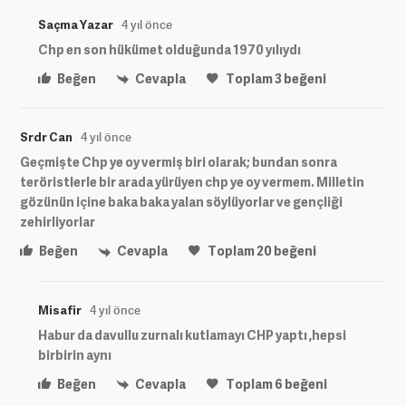
Saçma Yazar
4 yıl önce
Chp en son hükümet olduğunda 1970 yılıydı
Beğen
Cevapla
Toplam
3
beğeni
Srdr Can
4 yıl önce
Geçmişte Chp ye oy vermiş biri olarak; bundan sonra
teröristlerle bir arada yürüyen chp ye oy vermem. Milletin
gözünün içine baka baka yalan söylüyorlar ve gençliği
zehirliyorlar
Beğen
Cevapla
Toplam
20
beğeni
Misafir
4 yıl önce
Habur da davullu zurnalı kutlamayı CHP yaptı ,hepsi
birbirin aynı
Beğen
Cevapla
Toplam
6
beğeni