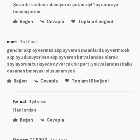
Şu anda randevu alamıyoruz çok mu iyi 1 ay sonraya
bulamıyorum
Beğen
Cevapla
Toplam
4
beğeni
murt
4 yıl önce
gencler akp oy vermez akp oy veren ınsanlarda oy vermıcek
akp oyu dusuyor ben akp oy veren bır vatandas olarak
soyluyorum turkıyede oy vercek bır partı yok vatandası halkı
dusunen bır sıyası olusumum yok
Beğen
Cevapla
Toplam
10
beğeni
Kemal
4 yıl önce
Hadi ordan
Beğen
Cevapla