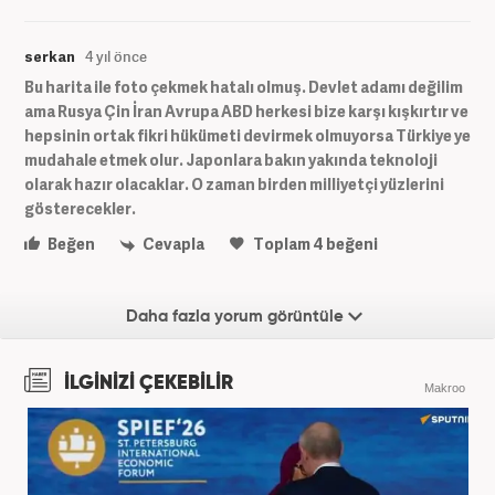
serkan
4 yıl önce
Bu harita ile foto çekmek hatalı olmuş. Devlet adamı değilim
ama Rusya Çin İran Avrupa ABD herkesi bize karşı kışkırtır ve
hepsinin ortak fikri hükümeti devirmek olmuyorsa Türkiye ye
mudahale etmek olur. Japonlara bakın yakında teknoloji
olarak hazır olacaklar. O zaman birden milliyetçi yüzlerini
gösterecekler.
Beğen
Cevapla
Toplam
4
beğeni
Daha fazla yorum görüntüle
İLGİNİZİ ÇEKEBİLİR
Makroo