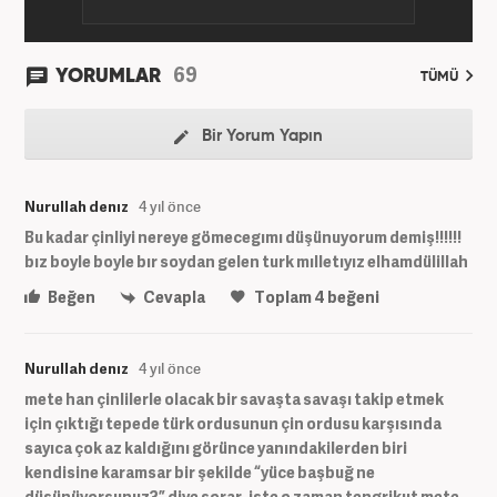
69
YORUMLAR
TÜMÜ
Bir Yorum Yapın
Nurullah denız
4 yıl önce
Bu kadar çinliyi nereye gömecegımı düşünuyorum demiş!!!!!!
bız boyle boyle bır soydan gelen turk mılletıyız elhamdülillah
Beğen
Cevapla
Toplam
4
beğeni
Nurullah denız
4 yıl önce
mete han çinlilerle olacak bir savaşta savaşı takip etmek
için çıktığı tepede türk ordusunun çin ordusu karşısında
sayıca çok az kaldığını görünce yanındakilerden biri
kendisine karamsar bir şekilde “yüce başbuğ ne
düşünüyorsunuz?” diye sorar. işte o zaman tengrikut mete