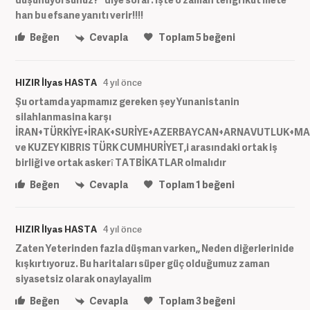
han bu efsane yanıtı verir!!!!
Beğen
Cevapla
Toplam
5
beğeni
HIZIR İlyas HASTA
4 yıl önce
Şu ortamda yapmamız gereken şey Yunanistanin
silahlanmasina karşı
İRAN+TÜRKİYE+İRAK+SURİYE+AZERBAYCAN+ARNAVUTLUK+
ve KUZEY KIBRIS TÜRK CUMHURİYET,i arasındaki ortak iş
birliği ve ortak askerî TATBİKATLAR olmalıdır
Beğen
Cevapla
Toplam
1
beğeni
HIZIR İlyas HASTA
4 yıl önce
Zaten Yeterinden fazla düşman varken,, Neden diğerlerinide
kışkırtıyoruz. Bu haritaları süper güç olduğumuz zaman
siyasetsiz olarak onaylayalim
Beğen
Cevapla
Toplam
3
beğeni