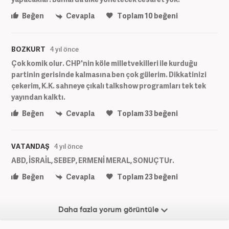
Beğen
Cevapla
Toplam
10
beğeni
BOZKURT
4 yıl önce
Çok komik olur. CHP'nin köle milletvekilleri ile kurduğu
partinin gerisinde kalmasına ben çok gülerim. Dikkatinizi
çekerim, K.K. sahneye çıkalı talkshow programları tek tek
yayından kalktı.
Beğen
Cevapla
Toplam
33
beğeni
VATANDAŞ
4 yıl önce
ABD, İSRAİL, SEBEP, ERMENİ MERAL, SONUÇTUr.
Beğen
Cevapla
Toplam
23
beğeni
Daha fazla yorum görüntüle