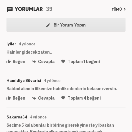
39
YORUMLAR
TÜMÜ
Bir Yorum Yapın
İyiler
4 yıl önce
Hainler gidecek zaten..
Beğen
Cevapla
Toplam
1
beğeni
Hamidiye Süvarisi
4 yıl önce
Rabbul alemin ülkemize hainlik edenlerin belasını versin.
Beğen
Cevapla
Toplam
4
beğeni
Sakarya54
4 yıl önce
Secime 5 kala bunlar birbirine girerek yine rte yi baskan
yapacaklar. Bunlarda ulke yonetecek cesaret yok.