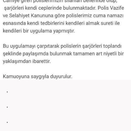
.
.
.