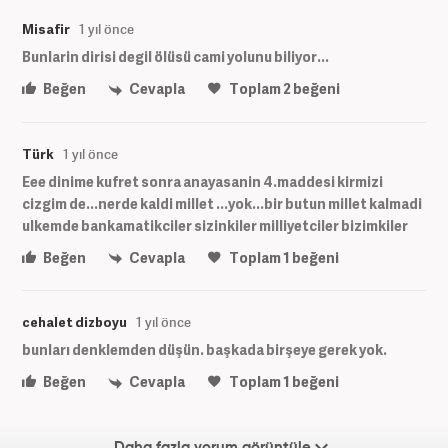
Misafir
1 yıl önce
Bunlarin dirisi degil ölüsü cami yolunu biliyor...
Beğen
Cevapla
Toplam
2
beğeni
Türk
1 yıl önce
Eee dinime kufret sonra anayasanin 4.maddesi kirmizi
cizgim de...nerde kaldi millet ...yok...bir butun millet kalmadi
ulkemde bankamatikciler sizinkiler milliyetciler bizimkiler
Beğen
Cevapla
Toplam
1
beğeni
cehalet dizboyu
1 yıl önce
bunları denklemden düşün. başkada birşeye gerek yok.
Beğen
Cevapla
Toplam
1
beğeni
Daha fazla yorum görüntüle