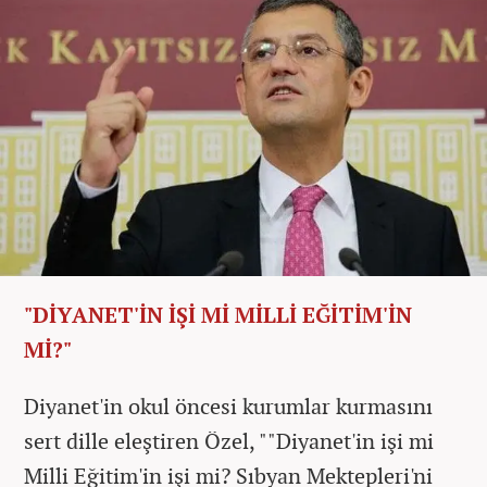
"DİYANET'İN İŞİ Mİ MİLLİ EĞİTİM'İN
Mİ?"
Diyanet'in okul öncesi kurumlar kurmasını
sert dille eleştiren Özel, ""Diyanet'in işi mi
Milli Eğitim'in işi mi? Sıbyan Mektepleri'ni