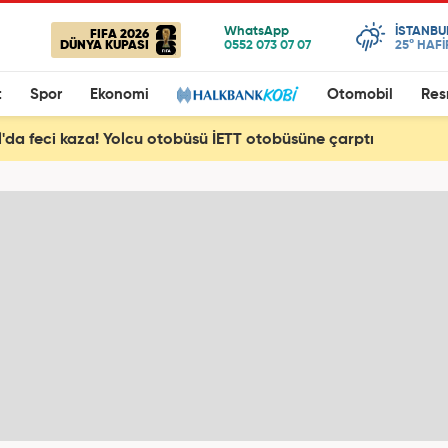
ISTANBU
FIFA 2026
DÜNYA KUPASI
25°
HAFİ
t
Spor
Ekonomi
Otomobil
Res
l'da feci kaza! Yolcu otobüsü İETT otobüsüne çarptı