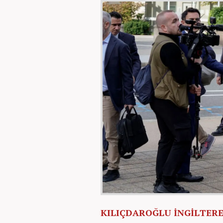
KILIÇDAROĞLU İNGİLTERE