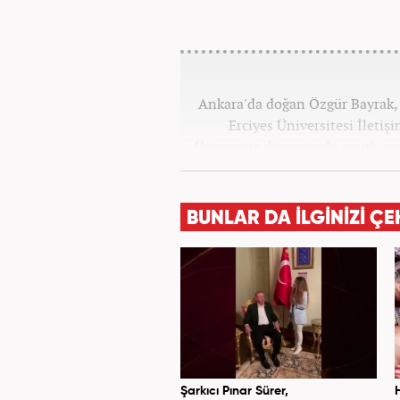
Ankara'da doğan Özgür Bayrak, i
Erciyes Üniversitesi İleti
Üniversite döneminde çeşitli yer
Star.com'da internet editö
Merkezi'nde 3 yıl boyunca Gün
ve SEO içerikleriyle birlikte
BUNLAR DA İLGİNİZİ ÇE
yana ise Haber7.com'da 
Şarkıcı Pınar Sürer,