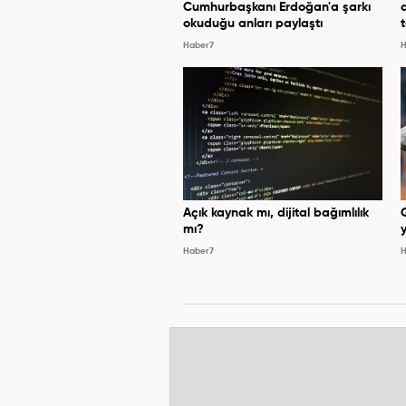
Cumhurbaşkanı Erdoğan'a şarkı
okuduğu anları paylaştı
Haber7
H
Açık kaynak mı, dijital bağımlılık
mı?
y
Haber7
H