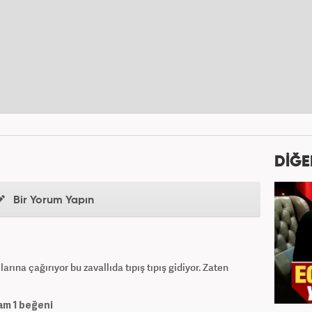
DİĞE
Bir Yorum Yapın
larına çağırıyor bu zavallıda tıpış tıpış gidiyor. Zaten
am
1
beğeni