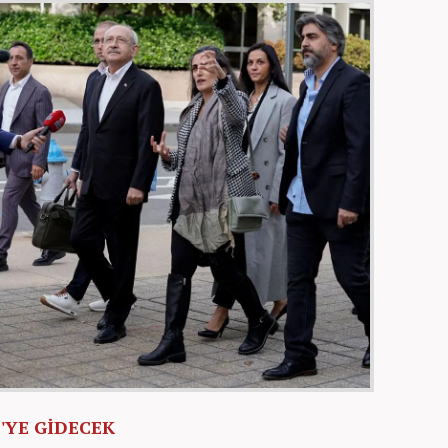
'YE GİDECEK