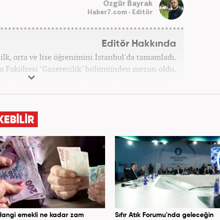
Özgür Bayrak
Haber7.com - Editör
Editör Hakkında
lk, orta ve lise öğrenimini İstanbul'da tamamladı.
şim Fakültesi "Gazetecilik" bölümünden mezun oldu.
el gazetelerde muhabir ve editör olarak görev aldı.
rü olarak stajını tamamladıktan sonra Medya Takip
dem, Siyaset, Spor, Ekonomi kategorilerinde haber
 galeri ve video hazırladı. 2019'un Şubat ayından bu
KEBİLİR
Gündem Editörü olarak habercilik kariyerine devam
etmektedir.
Hangi emekli ne kadar zam
Sıfır Atık Forumu'nda geleceğin