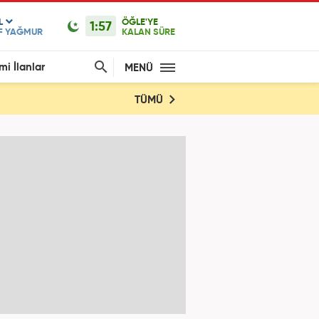
L
ÖĞLE'YE
1:57
F YAĞMUR
KALAN SÜRE
mi İlanlar
MENÜ
TÜMÜ