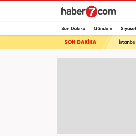
Son Dakika
Gündem
Siyase
SON DAKİKA
İstanbu