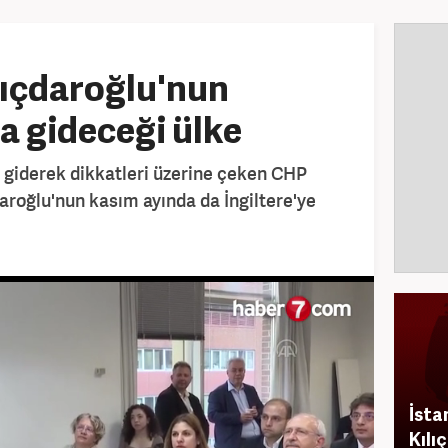
lıçdaroğlu'nun
 gideceği ülke
giderek dikkatleri üzerine çeken CHP
roğlu'nun kasım ayında da İngiltere'ye
İsta
Kılı