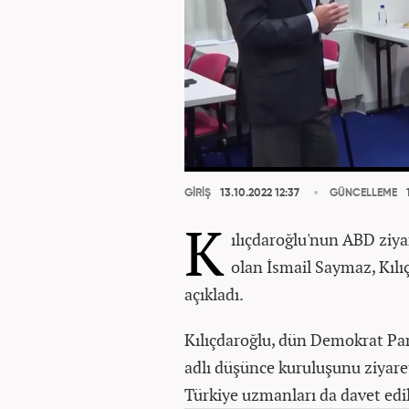
GİRİŞ
13.10.2022 12:37
GÜNCELLEME
1
K
ılıçdaroğlu'nun ABD ziya
olan İsmail Saymaz, Kılı
açıkladı.
Kılıçdaroğlu, dün Demokrat Par
adlı düşünce kuruluşunu ziyaret
Türkiye uzmanları da davet edil