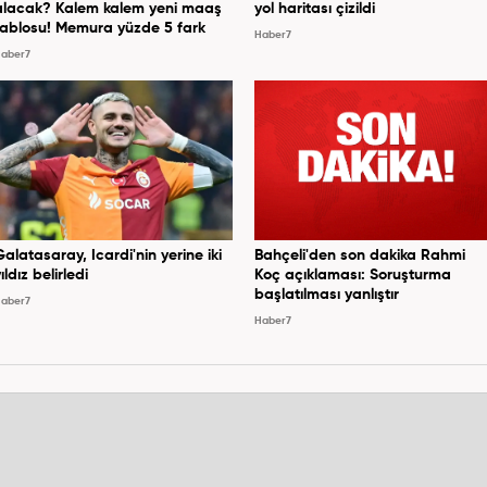
alacak? Kalem kalem yeni maaş
yol haritası çizildi
tablosu! Memura yüzde 5 fark
Haber7
aber7
Galatasaray, Icardi'nin yerine iki
Bahçeli'den son dakika Rahmi
ıldız belirledi
Koç açıklaması: Soruşturma
başlatılması yanlıştır
aber7
Haber7