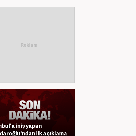
nbul'a iniş yapan
çdaroğlu'ndan ilk açıklama