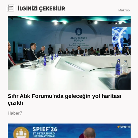
İLGİNİZİ ÇEKEBİLİR
Makroo
Sıfır Atık Forumu'nda geleceğin yol haritası
çizildi
Haber7