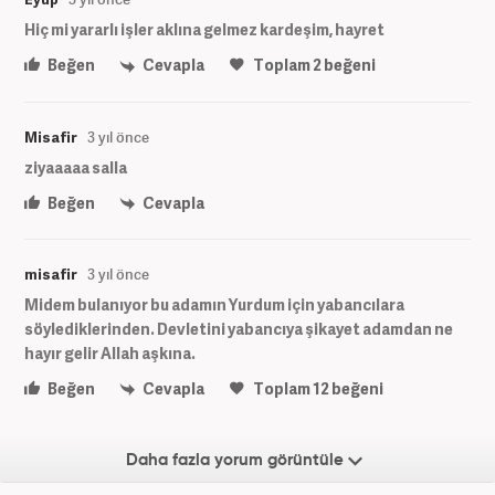
Hiç mi yararlı işler aklına gelmez kardeşim, hayret
Beğen
Cevapla
Toplam
2
beğeni
Misafir
3 yıl önce
ziyaaaaa salla
Beğen
Cevapla
misafir
3 yıl önce
Midem bulanıyor bu adamın Yurdum için yabancılara
söylediklerinden. Devletini yabancıya şikayet adamdan ne
hayır gelir Allah aşkına.
Beğen
Cevapla
Toplam
12
beğeni
Daha fazla yorum görüntüle