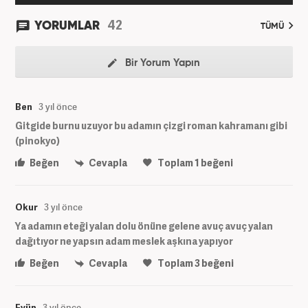
42
YORUMLAR
TÜMÜ
Bir Yorum Yapın
Ben
3 yıl önce
Gitgide burnu uzuyor bu adamın çizgi roman kahramanı gibi
(pinokyo)
Beğen
Cevapla
Toplam
1
beğeni
Okur
3 yıl önce
Ya adamın eteği yalan dolu önüne gelene avuç avuç yalan
dağıtıyor ne yapsın adam meslek aşkına yapıyor
Beğen
Cevapla
Toplam
3
beğeni
Eyüp
3 yıl önce