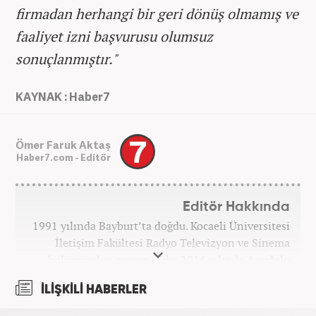
firmadan herhangi bir geri dönüş olmamış ve
faaliyet izni başvurusu olumsuz
sonuçlanmıştır."
KAYNAK : Haber7
Ömer Faruk Aktaş
Haber7.com - Editör
Editör Hakkında
1991 yılında Bayburt’ta doğdu. Kocaeli Üniversitesi
İletişim Fakültesi Radyo Televizyon ve Sinema
bölümünden mezun oldu. 2016 yılında Anadolu
Ajansı'nda stajını yaptı. Yeni Şafak ve Akşam
İLİŞKİLİ HABERLER
Gazetesi'nde çalıştı. Nisan 2021'den bu yana
Haber7.com'da ‘Gündem Editörü’ olarak görev