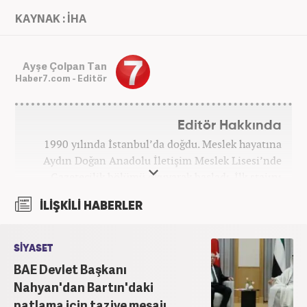
KAYNAK : İHA
Ayşe Çolpan Tan
Haber7.com - Editör
Editör Hakkında
1990 yılında İstanbul’da doğdu. Meslek hayatına
Aydın Doğan Anadolu İletişim Meslek Lisesi’nde
Gazetecilik bölümü okuyarak başladı. İlk stajını
Hürriyet Gazetesi’nde yaptı. Üniversiteyi ise
İLİŞKİLİ HABERLER
İstanbul Üniversitesi Radyo Televizyon Yayımcılığı
bölümünde tamamladı. 2009 yılında Milliyet
Gazetesi’nde internet haberciliğine başladı. 15
SİYASET
senelik kariyerinde çok sayıda gazete, haber portalı
BAE Devlet Başkanı
ve televizyon bulunmaktadır. Meslek hayatına
Nahyan'dan Bartın'daki
Haber7.com’da “Gündem Editörü” olarak devam
patlama için taziye mesajı