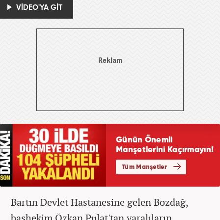
VİDEO'YA GİT
Bartın Devlet Hastanesine gelen Bozdağ,
başhekim Özkan Pulat'tan yaralıların