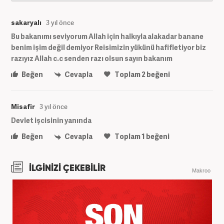
sakaryalı
3 yıl önce
Bu bakanımı seviyorum Allah için halkıyla alakadar banane
benim işim değil demiyor Reisimizin yükünü hafifletiyor biz
razıyız Allah c.c senden razı olsun sayın bakanım
Beğen
Cevapla
Toplam
2
beğeni
Misafir
3 yıl önce
Devlet işcisinin yanında
Beğen
Cevapla
Toplam
1
beğeni
İLGİNİZİ ÇEKEBİLİR
Makroo