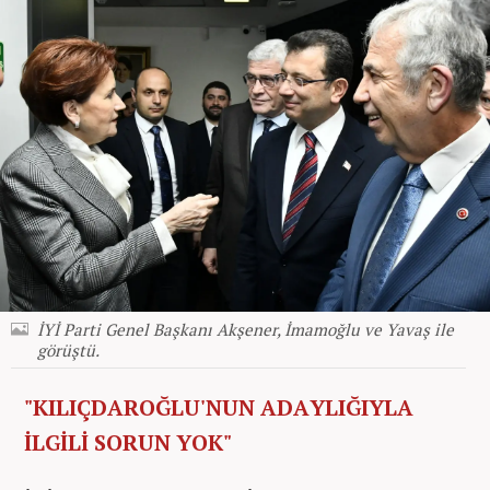
İYİ Parti Genel Başkanı Akşener, İmamoğlu ve Yavaş ile
görüştü.
"KILIÇDAROĞLU'NUN ADAYLIĞIYLA
İLGİLİ SORUN YOK"