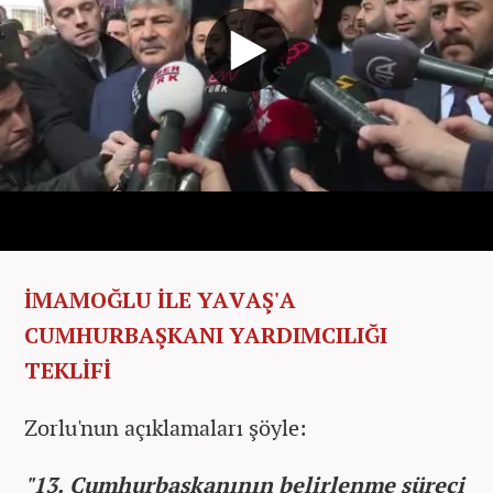
İMAMOĞLU İLE YAVAŞ'A
CUMHURBAŞKANI YARDIMCILIĞI
TEKLİFİ
Zorlu'nun açıklamaları şöyle:
"13. Cumhurbaşkanının belirlenme süreci