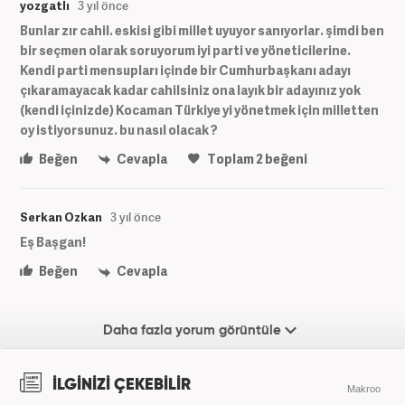
yozgatlı
3 yıl önce
Bunlar zır cahil. eskisi gibi millet uyuyor sanıyorlar. şimdi ben
bir seçmen olarak soruyorum iyi parti ve yöneticilerine.
Kendi parti mensupları içinde bir Cumhurbaşkanı adayı
çıkaramayacak kadar cahilsiniz ona layık bir adayınız yok
(kendi içinizde) Kocaman Türkiye yi yönetmek için milletten
oy istiyorsunuz. bu nasıl olacak ?
Beğen
Cevapla
Toplam
2
beğeni
Serkan Ozkan
3 yıl önce
Eş Başgan!
Beğen
Cevapla
Daha fazla yorum görüntüle
İLGİNİZİ ÇEKEBİLİR
Makroo