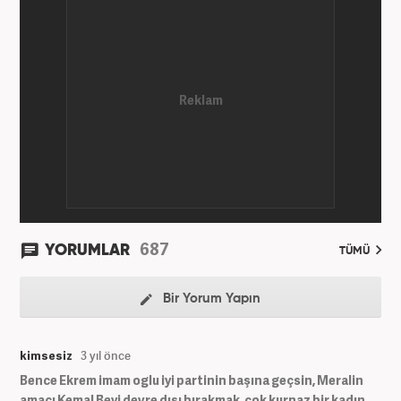
bölümünde tamamladı. 2009 yılında Milliyet
Gazetesi’nde internet haberciliğine başladı. 15
senelik kariyerinde çok sayıda gazete, haber portalı
ve televizyon bulunmaktadır. Meslek hayatına
Haber7.com’da “Gündem Editörü” olarak devam
etmektedir. Evli ve 2 çocuk annesidir.
687
YORUMLAR
TÜMÜ
Bir Yorum Yapın
kimsesiz
3 yıl önce
Bence Ekrem imam oglu iyi partinin başına geçsin, Meralin
amacı Kemal Beyi devre dışı bırakmak, çok kurnaz bir kadın,