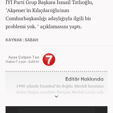
İYİ Parti Grup Başkanı İsmail Tatlıoğlu,
"Akşener'in Kılıçdaroğlu'nun
Cumhurbaşkanlığı adaylığıyla ilgili bir
problemi yok. " açıklamasını yaptı.
KAYNAK : SABAH
Ayşe Çolpan Tan
Haber7.com - Editör
Editör Hakkında
1990 yılında İstanbul’da doğdu. Meslek hayatına
Aydın Doğan Anadolu İletişim Meslek Lisesi’nde
Gazetecilik bölümü okuyarak başladı. İlk stajını
Hürriyet Gazetesi’nde yaptı. Üniversiteyi ise
İstanbul Üniversitesi Radyo Televizyon Yayımcılığı