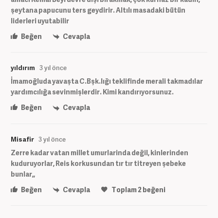
şeytana papucunu ters geydirir. Altılı masadaki bütün
liderleri uyutabilir
Beğen
Cevapla
yıldırım
3 yıl önce
İmamoğluda yavaşta C.Bşk.lığı teklifinde merali takmadılar
yardımcılığa sevinmişlerdir. Kimi kandırıyorsunuz.
Beğen
Cevapla
Misafir
3 yıl önce
Zerre kadar vatan millet umurlarinda değil, kinlerinden
kuduruyorlar, Reis korkusundan tır tır titreyen şebeke
bunlar,,
Beğen
Cevapla
Toplam
2
beğeni