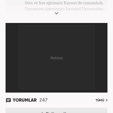
Orta ve lise eğitimini Kayseri'de tamamladı.
Üniversite öğrenimini İstanbul Üniversitesi
Coğrafya bölümünde tamamladı. 2008 yılında
Haber7.com'da gazetecilik mesleğine ilk adımını
attı. 15 yıllık profesyonel editörlük kariyerinde tüm
kategorilerde görev yaptı. Meslek hayatına
Haber7.com'da 'Güncel/Siyaset Sorumlu Editörü'
olarak devam etmektedir.
247
YORUMLAR
TÜMÜ