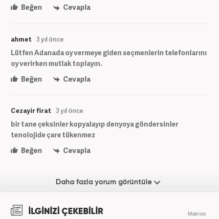
Beğen
Cevapla
ahmet
3 yıl önce
Lütfen Adanada oy vermeye giden seçmenlerin telefonlarını
oy verirken mutlak toplayın.
Beğen
Cevapla
Cezayir firat
3 yıl önce
bir tane çeksinler kopyalayıp denyoya göndersinler
tenolojide çare tükenmez
Beğen
Cevapla
Daha fazla yorum görüntüle
İLGİNİZİ ÇEKEBİLİR
Makroo