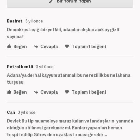
Bir Yorum Yapın
Basiret
3 yıl önce
Demokrasi aşığı bir yetkili, adamlar alışkın açık oy gizli
sayıma !
Beğen
Cevapla
Toplam
1
beğeni
Petrol kentli
3 yıl önce
Adana'ya derhal kayyum atanmalı bu ne rezillik bu ne lahana
turşusu
Beğen
Cevapla
Toplam
1
beğeni
Can
3 yıl önce
Devlet Bu tip muameleye maruz kalan vatandaşların. yanında
olduğunu bilmesi gerekmez mi. Bunları yapanları hemen
tespit edilip Görev den uzaklastırması gerekir...