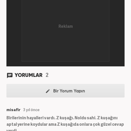
Haber7.com'da devam etmektedir.
2
YORUMLAR
Bir Yorum Yapın
misafir
3 yıl önce
Birilerinin hayalleri vardı. Z kuşağı. Noldu sahi. Z kuşağını
aptal yerine koydular ama Z kuşağıda onlara çok güzel cevap
verdi.