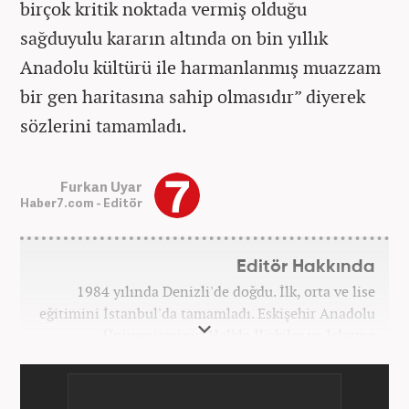
birçok kritik noktada vermiş olduğu
sağduyulu kararın altında on bin yıllık
Anadolu kültürü ile harmanlanmış muazzam
bir gen haritasına sahip olmasıdır” diyerek
sözlerini tamamladı.
Furkan Uyar
Haber7.com - Editör
Editör Hakkında
1984 yılında Denizli'de doğdu. İlk, orta ve lise
eğitimini İstanbul'da tamamladı. Eskişehir Anadolu
Üniversitesinin Halkla İlişkiler ve İşletme
bölümlerinden mezun oldu. 2004 yılında televizyon
sektöründe çalışma hayatına başladı. 2012 yılında
giriş yaptığı internet haber editörlüğüne