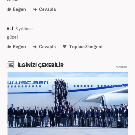
Beğen
Cevapla
ALİ
3 yıl önce
güzel
Beğen
Cevapla
Toplam
3
beğeni
İLGİNİZİ ÇEKEBİLİR
Makroo