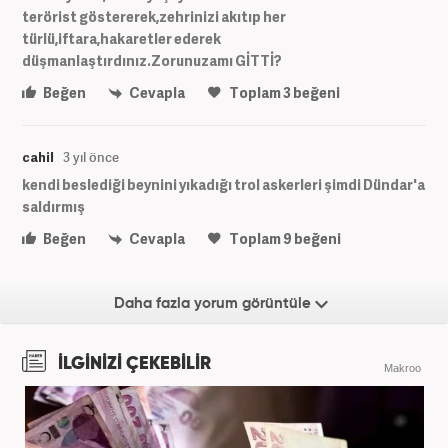
terörist göstererek,zehrinizi akıtıp her
türlü,iftara,hakaretler ederek
düşmanlaştırdınız.Zorunuzamı GİTTİ?
Beğen
Cevapla
Toplam
3
beğeni
cahil
3 yıl önce
kendi beslediği beynini yıkadığı trol askerleri şimdi Dündar'a
saldırmış
Beğen
Cevapla
Toplam
9
beğeni
Daha fazla yorum görüntüle
İLGİNİZİ ÇEKEBİLİR
Makroo