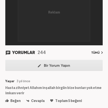
244
YORUMLAR
TÜMÜ
Bir Yorum Yapın
Yaşar
3 yıl önce
Hasta zihniyet Allahım inşallah birgün bize bunları yok etme
imkanı verir
Beğen
Cevapla
Toplam
5
beğeni