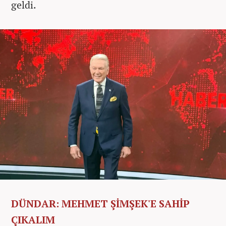
geldi.
DÜNDAR: MEHMET ŞİMŞEK'E SAHİP
ÇIKALIM