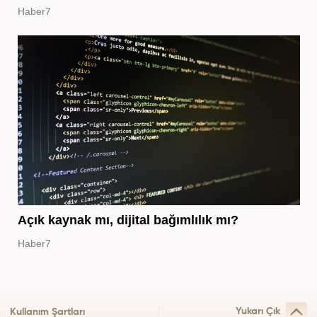
Haber7
Açık kaynak mı, dijital bağımlılık mı?
Haber7
Yukarı Çık
Kullanım Şartları