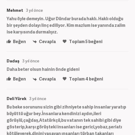
Mehmet
3 yıl önce
Yahu öyle demeyin. Uğur Dündar burada haklı. Haklı olduğu
bir şeyden dolayı linç ediliyor. Kim mazlum ise yanında zalim
ise karşısında durmalıyız.
Beğen
Cevapla
Toplam
5
beğeni
Dadaş
3 yıl önce
Daha beter olsun hainin önde gideni
Beğen
Cevapla
Toplam
4
beğeni
Deli Yürek
3 yıl önce
Bu beke sorununu sizin gibi zihniyete sahip insanlar yaratıp
büyüttü uğur bey.İnsanlara kendinizi aydın,ileri
görüşlü,çağdaş,Atatürkçü,bu vatanın tek sahibi gibi diye
gösterip,karşı görüşteki insanları ise gerici,yobaz,şeriatı
kötüleyerek,dinini yaşayan ınsanları türban takanları