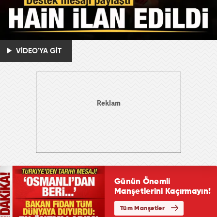
VİDEO'YA GİT