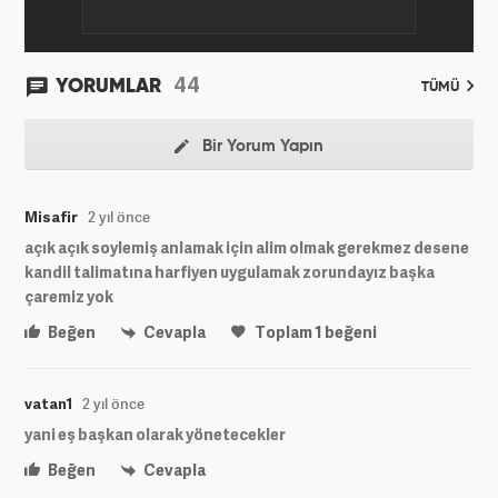
44
YORUMLAR
TÜMÜ
Bir Yorum Yapın
Misafir
2 yıl önce
açık açık soylemiş anlamak için alim olmak gerekmez desene
kandil talimatına harfiyen uygulamak zorundayız başka
çaremiz yok
Beğen
Cevapla
Toplam
1
beğeni
vatan1
2 yıl önce
yani eş başkan olarak yönetecekler
Beğen
Cevapla