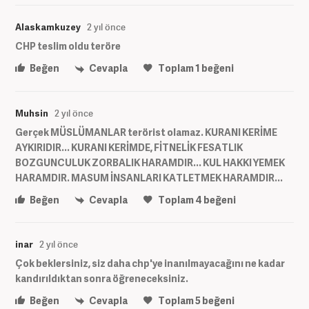
Alaskamkuzey
2 yıl önce
CHP teslim oldu teröre
Beğen
Cevapla
Toplam
1
beğeni
Muhsin
2 yıl önce
Gerçek MÜSLÜMANLAR terörist olamaz. KURANI KERİME
AYKIRIDIR... KURANI KERİMDE, FİTNELİK FESATLIK
BOZGUNCULUK ZORBALIK HARAMDIR... KUL HAKKI YEMEK
HARAMDIR. MASUM İNSANLARI KATLETMEK HARAMDIR...
Beğen
Cevapla
Toplam
4
beğeni
inar
2 yıl önce
Çok beklersiniz, siz daha chp'ye inanılmayacağını ne kadar
kandırıldıktan sonra öğreneceksiniz.
Beğen
Cevapla
Toplam
5
beğeni