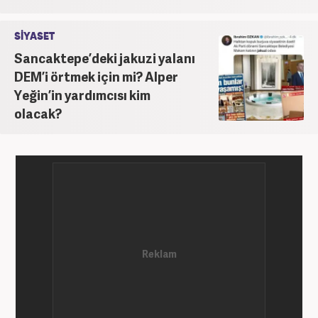
infografik ve video hazırladı. Hala Haber7'de Haber
Şefi olarak çalışmalarına devam etmektedir.
SİYASET
Sancaktepe’deki jakuzi yalanı
DEM’i örtmek için mi? Alper
Yeğin’in yardımcısı kim
olacak?