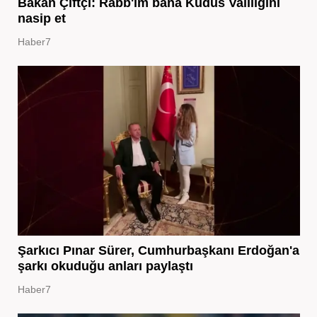
Bakan Çiftçi: Rabb'im bana Kudüs Valiliğini
nasip et
Haber7
Şarkıcı Pınar Sürer, Cumhurbaşkanı Erdoğan'a
şarkı okuduğu anları paylaştı
Haber7