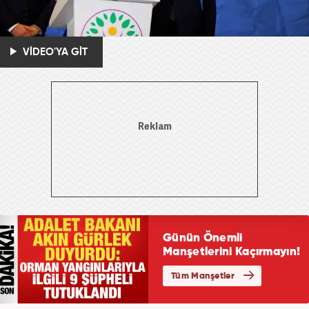
VİDEO'YA GİT