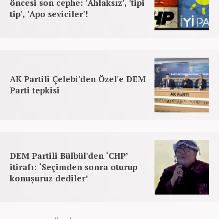
öncesi son cephe: 'Ahlaksız', 'tipi
tip', 'Apo seviciler'!
AK Partili Çelebi'den Özel'e DEM
Parti tepkisi
DEM Partili Bülbül'den ‘CHP’
itirafı: ‘Seçimden sonra oturup
konuşuruz dediler’