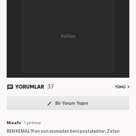
Spor ve Video kategorilerinde çalıştı. Bir süre akşam
sorumluluğu yaptı. Son olarak Ana Sayfa Editörü
oldu. 2019'un Haziran ayında Haber7'de Gündem
Editörü olarak göreve başladı. Hem Haber7 hem de
Yeni Şafak'ta kültür sanat, eğitim ve siyaset alanları
başta olmak üzere birçok alanda özel haber,
infografik ve video hazırladı. Hala Haber7'de Haber
Şefi olarak çalışmalarına devam etmektedir.
37
YORUMLAR
TÜMÜ
Bir Yorum Yapın
Misafir
1 yıl önce
BEN KEMAL !!! en son acımadan beni postaladılar. Zaten