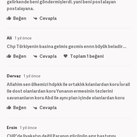
gelirkende beni göndermişlerdi. yani beni postalayan
postalayana.
Beğen
Cevapla
Ali
1 yıl önce
Chp Türkiyenin basina gelmis gecmis ennn büyük beladir...
Beğen
Cevapla
Toplam
1
beğeni
Dervaz
1 yıl önce
Allahim sen ülkemizi hdpkk ile ortaklık kılanlardan koru İsrail
ile dost olanlardan koru Yunanın ermesinin tezlerini
savunanların koru Abd ile aynı plan içinde olanlardan koru
Beğen
Cevapla
Ersin
1 yıl önce
CHP'de liyakatın değil Paranın gücünün agır bastıgını