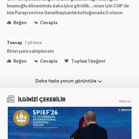
İmamoğlu döneminde daha iyice gördük... onun için CHP'de
kim Parayı verirse Genelbaşkanlık koltuğunada O oturur
Beğen
Cevapla
Tuncay
1 yıl önce
Birisi şunu sahiplensin
Beğen
Cevapla
Toplam
1
beğeni
Daha fazla yorum görüntüle
İLGİNİZİ ÇEKEBİLİR
Makroo