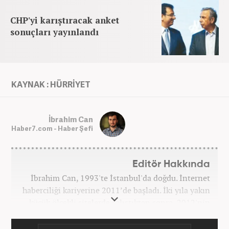
CHP'yi karıştıracak anket
sonuçları yayınlandı
KAYNAK : HÜRRİYET
İbrahim Can
Haber7.com - Haber Şefi
Editör Hakkında
İbrahim Can, 1993'te İstanbul'da doğdu. İnternet
haberciliği kariyerine 2011’de başladı. İki yıla yakın
küçük ölçekli sitelerde çalıştıktan sonra, 2012'nin
Ekim ayında yenisafak.com'a başladı. 6,5 yıl çalıştığı
yenisafak.com'da Gündem, Eğitim, Hayat, Dünya,