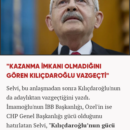
"KAZANMA İMKANI OLMADIĞINI
GÖREN KILIÇDAROĞLU VAZGEÇTİ"
Selvi, bu anlaşmadan sonra Kılıçdaroğlu'nun
da adaylıktan vazgeçtiğini yazdı.
İmamoğlu'nun İBB Başkanlığı, Özel'in ise
CHP Genel Başkanlığı gücü olduğunu
hatırlatan Selvi,
"Kılıçdaroğlu’nun gücü