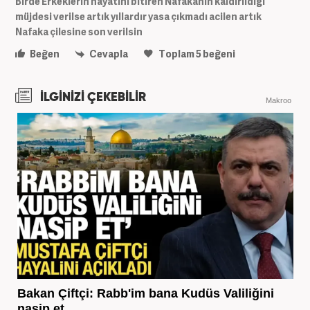
Birde Erkeklerin hayatını bitiren Nafakanın kaldırıldığı
müjdesi verilse artık yıllardır yasa çıkmadı acilen artık
Nafaka çilesine son verilsin
Beğen
Cevapla
Toplam
5
beğeni
İLGİNİZİ ÇEKEBİLİR
Makroo
Bakan Çiftçi: Rabb'im bana Kudüs Valiliğini
nasip et