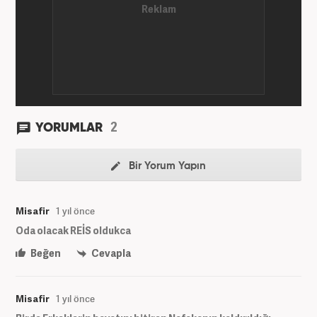
ve teknoloji kategorilerinde birçok haber ve
röportaja imza atarak galeri ve video hazırladı.
Bahadır Alemdar, meslek hayatına Haber7.com'da
aktif olarak devam etmektedir.
2
YORUMLAR
Bir Yorum Yapın
Misafir
1 yıl önce
Oda olacak REİS oldukca
Beğen
Cevapla
Misafir
1 yıl önce