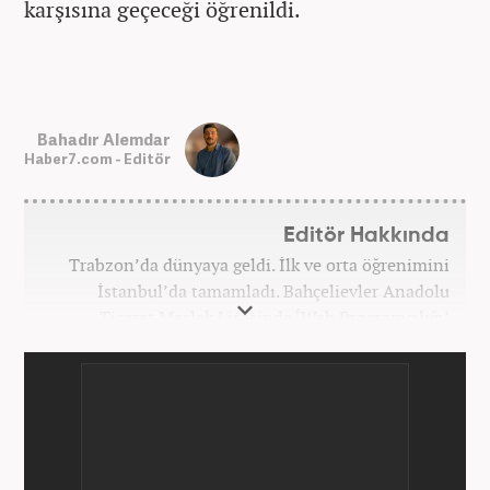
karşısına geçeceği öğrenildi.
Bahadır Alemdar
Haber7.com - Editör
Editör Hakkında
Trabzon’da dünyaya geldi. İlk ve orta öğrenimini
İstanbul’da tamamladı. Bahçelievler Anadolu
Ticaret Meslek Lisesinde ‘Web Programcılığı’
bölümünden mezun oldu. Yüksek öğrenimini,
Atatürk Üniversitesinde ‘Yeni Medya ve Gazetecilik’
mezunu olarak tamamladı. Gazeteciliğe ilk adımını
2011 yılında attı. 13 yıllık profesyonel meslek
hayatında SEO içerik ve muhabirlik de dahil olmak
üzere ağırlıklı olarak gündem, dünya, ekonomi, spor