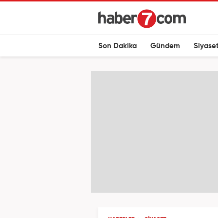
Son Dakika
Gündem
Siyase