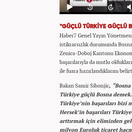
"GÜÇLÜ TÜRKİYE GÜÇLÜ 
Haber7 Genel Yayın Yönetmeni
istikrarsızlık durumunda Bosna
Zenica-Doboj Kantonu Ekonomi
başarılarıyla da mutlu olduklar
ile fuara hazırlandıklarını beli
Bakan Samir Sibonjic
,
“Bosna 
Türkiye güçlü Bosna demek.
Türkiye’nin başarıları bizi
Hersek’in başarıları Türkiye
arttırmak için elimizden gel
milyon Euroluk ticaret hacmi