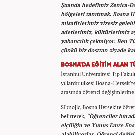
Şuanda hedefimiz Zenica-Do
bölgeleri tanıtmak. Bosna H
misafirlerimiz vizesiz gelebi
adetlerimiz, kültürlerimiz a
yabancılık çekmiyor. Ben Tü
çünkü biz dosttan ziyade kar
BOSNA'DA EĞİTİM ALAN 
İstanbul Üniversitesi Tıp Fak
yıllardır ülkesi Bosna-Hersek’te
arasında öğrenci değişimlerine 
Sibnojic, Bosna Hersek’te öğr
belirterek,
“Öğrenciler burada
elçiliğin ve Yunus Emre Ens
alabiliyorlar. Öğrenci değiş