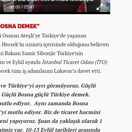
BOSNA DEMEK"
 Osman Ateşli’ye Türkiye’de yaşanan
 Hersek’in üzüntü içerisinde olduğunu belirten
 Bakanı Samir Sibonjic Türkiye’nin
ını ve Eylül ayında
İstanbul Ticaret Odası (İTO)
rterek tüm iş adamlarını Lukavac’a davet etti.
ve Türkiye’yi ayrı görmüyoruz. Güçlü
 Güçlü Bosna güçlü Türkiye demek.
 mutlu ediyor. Aynı zamanda Bosna
’yi mutlu ediyor. Biz de ticaret hacmini
eni yapıyoruz. Şuan da yaklaşık olarak 1
miz var. 10-13 Eylül tarihleri arasında