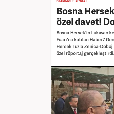
HABERLER
SİYASET
Bosna Hersek’
özel davet! Do
Bosna Hersek'in Lukavac ken
Fuarı'na katılan Haber7 Ge
Hersek Tuzla Zenica-Doboj 
özel röportaj gerçekleştirdi