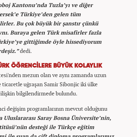
boj Kantonu’nda Tuzla’yı ve diğer
ersek’e Türkiye’den gelen tüm
lirler. Bu çok büyük bir şanstır çünkü
ynı. Buraya gelen Türk misafirler fazla
rkiye’ye gittiğimde öyle hissediyorum
deşiz.”
dedi.
TÜRK ÖĞRENCİLERE BÜYÜK KOLAYLIK
ültesi'nden mezun olan ve aynı zamanda uzun
 ticaretle uğraşan Samir Sibonjic iki ülke
ilişkin bilgilendirmede bulundu.
enci değişim programlarının mevcut olduğunu
 Uluslararası Saray Bosna Üniversite’nin,
titüsü’nün desteği ile Türkçe eğitim
imi ile şuan da çift diploma programlarımız