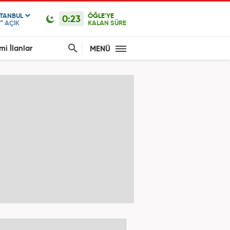
STANBUL
ÖĞLE'YE
0:23
°
AÇIK
KALAN SÜRE
mi İlanlar
MENÜ