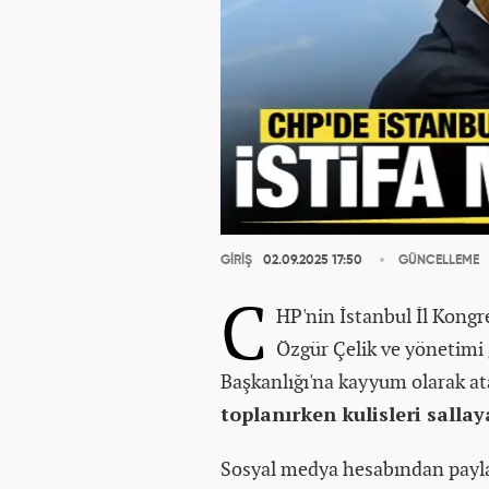
GİRİŞ
02.09.2025 17:50
GÜNCELLEME
C
HP'nin İstanbul İl Kongre
Özgür Çelik ve yönetimi 
Başkanlığı'na kayyum olarak at
toplanırken kulisleri sallay
Sosyal medya hesabından payla