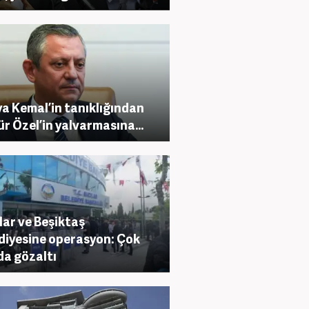
a Kemal’in tanıklığından
r Özel’in yalvarmasına…
lar ve Beşiktaş
diyesine operasyon: Çok
da gözaltı