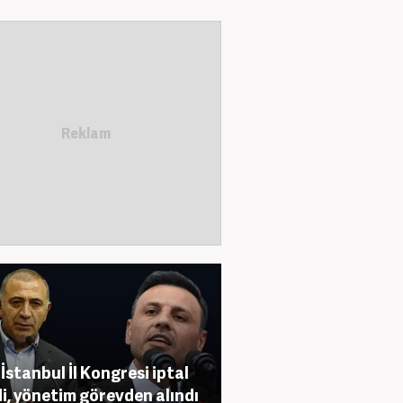
İstanbul İl Kongresi iptal
di, yönetim görevden alındı