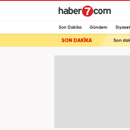
Son Dakika
Gündem
Siyase
SON DAKİKA
Son daki