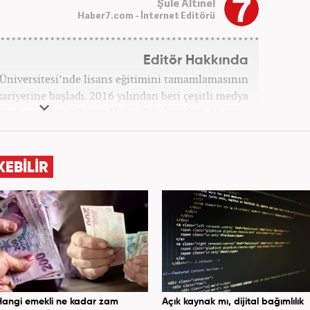
Şule Altınel
Haber7.com - İnternet Editörü
Editör Hakkında
Üniversitesi’nde lisans eğitimini tamamlamasının
kariyerine başladı. 2016 yılından beri çeşitli medya
aziran ayından itibaren Haber7’de ‘gündem editörü’
olarak kariyerini sürdürmekte.
KEBİLİR
Hangi emekli ne kadar zam
Açık kaynak mı, dijital bağımlılık