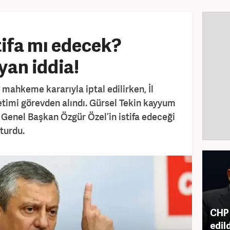
tifa mı edecek?
ayan iddia!
 mahkeme kararıyla iptal edilirken, İl
timi görevden alındı. Gürsel Tekin kayyum
e Genel Başkan Özgür Özel’in istifa edeceği
turdu.
CHP 
edil