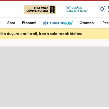
FIFA 2026
DÜNYA KUPASI
t
Spor
Ekonomi
Otomobil
Res
ka duyurdular! İsrail, İran'a saldıracak iddiası