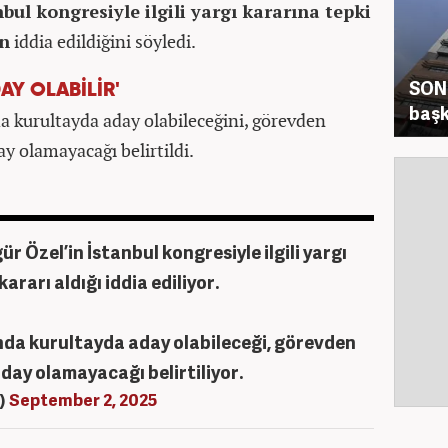
bul kongresiyle ilgili yargı kararına tepki
ın
iddia edildiğini söyledi.
SON 
AY OLABİLİR'
başk
a kurultayda aday olabileceğini, görevden
ay olamayacağı belirtildi.
r Özel’in İstanbul kongresiyle ilgili yargı
ararı aldığı iddia ediliyor.
unda kurultayda aday olabileceği, görevden
aday olamayacağı belirtiliyor.
6)
September 2, 2025