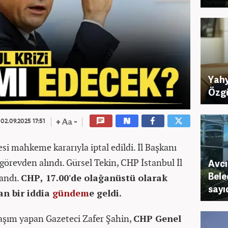
Yahy
Özgü
02.09.2025 17:51
si mahkeme kararıyla iptal edildi. İl Başkanı
görevden alındı. Gürsel Tekin, CHP İstanbul İl
Avcı
Bele
andı.
CHP, 17.00'de olağanüstü olarak
sayı
an bir iddia
gündem
e geldi.
şım yapan Gazeteci Zafer Şahin,
CHP Genel