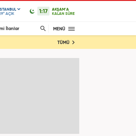
ISTANBUL
AKŞAM'A
1:17
29°
AÇIK
KALAN SÜRE
mi İlanlar
MENÜ
TÜMÜ