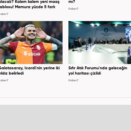
alacak? Kalem kalem yeni maaş
mı?
tablosu! Memura yüzde 5 fark
Haber7
aber7
Galatasaray, Icardi'nin yerine iki
Sıfır Atık Forumu'nda geleceğin
ıldız belirledi
yol haritası çizildi
aber7
Haber7