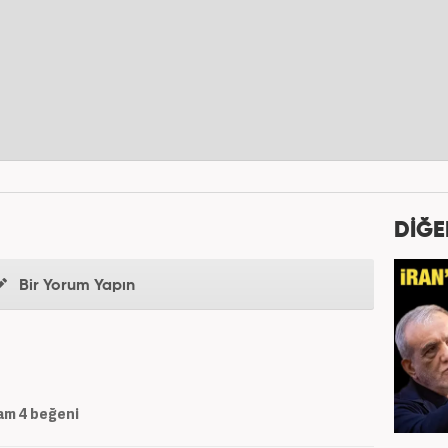
DİĞE
Bir Yorum Yapın
am
4
beğeni