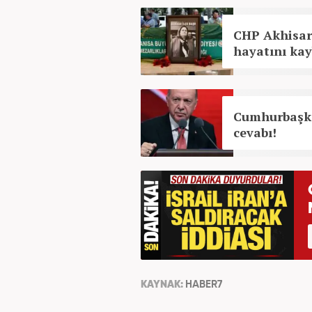
CHP Akhisar 
hayatını kay
Cumhurbaşka
cevabı!
KAYNAK:
HABER7