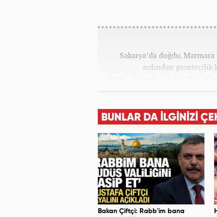
Sakarya’da doğdu. Marmara 
ardından gazetecilik 
kuruluşlarında çalıştı. 2025 H
BUNLAR DA İLGİNİZİ ÇE
Bakan Çiftçi: Rabb'im bana