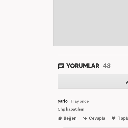
48
YORUMLAR
şarlo
11 ay önce
Chp kapatılsın
Beğen
Cevapla
Topl