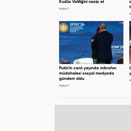
Kudüs Valiliğini nasip et
Haber7
H
Putin'in canlı yayında mikrofon
müdahalesi sosyal medyada
y
gündem oldu
H
Haber7