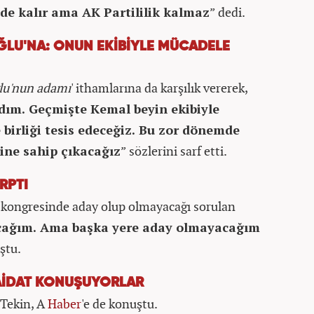
de kalır ama AK Partililik kalmaz
” dedi.
ĞLU'NA: ONUN EKİBİYLE MÜCADELE
lu'nun adamı
' ithamlarına da karşılık vererek,
dım. Geçmişte Kemal beyin ekibiyle
 birliği tesis edeceğiz. Bu zor dönemde
ine sahip çıkacağız
” sözlerini sarf etti.
RPTI
 kongresinde aday olup olmayacağı sorulan
cağım. Ama başka yere aday olmayacağım
ştu.
 AİDAT KONUŞUYORLAR
 Tekin, A
Haber
'e de konuştu.