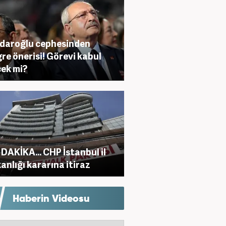
çdaroğlu cephesinden
re önerisi! Görevi kabul
ek mi?
DAKİKA... CHP İstanbul il
anlığı kararına itiraz
Haberin Videosu