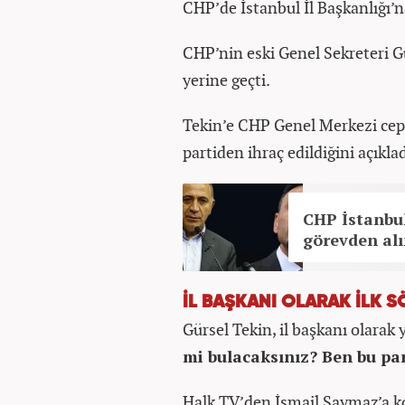
CHP’de İstanbul İl Başkanlığı
CHP’nin eski Genel Sekreteri G
yerine geçti.
Tekin’e CHP Genel Merkezi ceph
partiden ihraç edildiğini açıklad
CHP İstanbul
görevden alı
İL BAŞKANI OLARAK İLK S
Gürsel Tekin, il başkanı olarak 
mi bulacaksınız? Ben bu pa
Halk TV’den İsmail Saymaz’a k