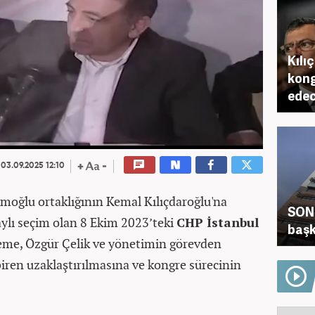
Kılı
kong
edec
03.09.2025 12:10
moğlu ortaklığının Kemal Kılıçdaroğlu'na
SON 
aylı seçim olan 8 Ekim 2023’teki
CHP İstanbul
başk
keme, Özgür Çelik ve yönetimin görevden
iren uzaklaştırılmasına ve kongre sürecinin