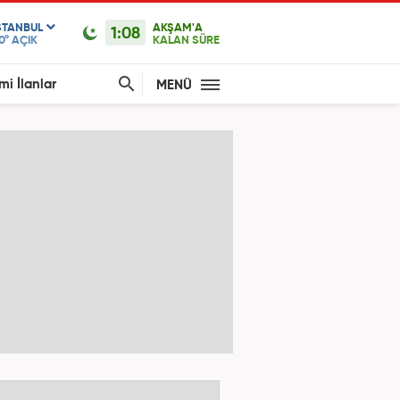
STANBUL
AKŞAM'A
1:08
0°
AÇIK
KALAN SÜRE
mi İlanlar
MENÜ