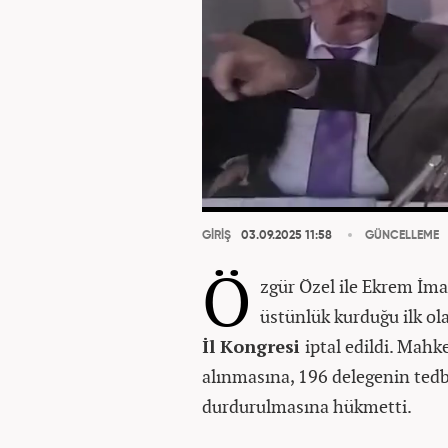
GİRİŞ
03.09.2025 11:58
GÜNCELLEME
Ö
zgür Özel ile Ekrem İma
üstünlük kurduğu ilk ol
İl Kongresi
iptal edildi. Mah
alınmasına, 196 delegenin tedb
durdurulmasına hükmetti.