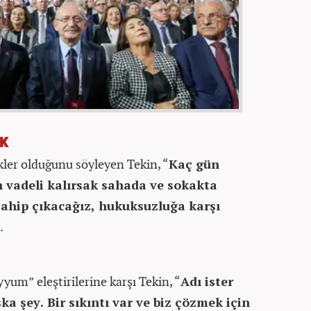
AK
ikler olduğunu söyleyen Tekin, “
Kaç gün
 vadeli kalırsak sahada ve sokakta
sahip çıkacağız, hukuksuzluğa karşı
.
um” eleştirilerine karşı Tekin, “
Adı ister
şka şey. Bir sıkıntı var ve biz çözmek için