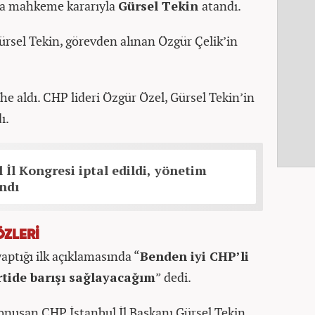
’na mahkeme kararıyla
Gürsel Tekin
atandı.
ürsel Tekin, görevden alınan Özgür Çelik’in
e aldı. CHP lideri Özgür Özel, Gürsel Tekin’in
ı.
 İl Kongresi iptal edildi, yönetim
ndı
ÖZLERİ
yaptığı ilk açıklamasında “
Benden iyi CHP’li
rtide barışı sağlayacağım
” dedi.
onuşan CHP İstanbul İl Başkanı Gürsel Tekin,