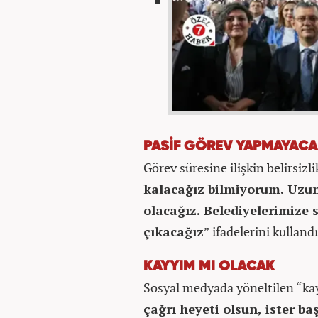
PASİF GÖREV YAPMAYAC
Görev süresine ilişkin belirsizl
kalacağız bilmiyorum. Uzun
olacağız. Belediyelerimize 
çıkacağız
” ifadelerini kullandı
KAYYIM MI OLACAK
Sosyal medyada yöneltilen “kayy
çağrı heyeti olsun, ister ba