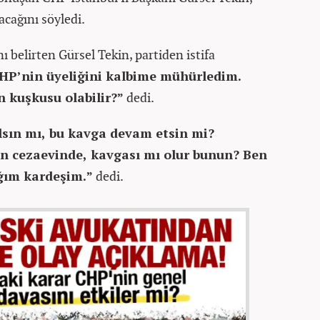
acağını söyledi.
ı belirten Gürsel Tekin, partiden istifa
HP’nin üyeliğini kalbime mühürledim.
 kuşkusu olabilir?”
dedi.
lsın mı, bu kavga devam etsin mi?
san cezaevinde, kavgası mı olur bunun? Ben
ağım kardeşim.”
dedi.