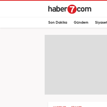
Son Dakika
Gündem
Siyase