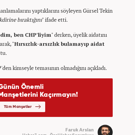
anlamalarını yaptıklarını söyleyen Gürsel Tekin
dirine bıraktığını
" ifade etti.
edim, ben CHP'liyim
" derken, üyelik aidatını
arak, "
Hırsızlık-arsızlık bulamayıp aidat
ştu.
P'den kimseyle temasının olmadığını açıkladı.
Faruk Arslan
Haber7.com - Özel Haber Sorumlusu