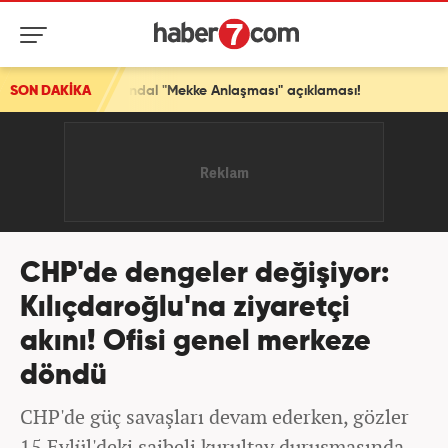
kandal "Mekke Anlaşması" açıklaması!
SON DAKİKA
CHP'de dengeler değişiyor:
Kılıçdaroğlu'na ziyaretçi
akını! Ofisi genel merkeze
döndü
CHP'de güç savaşları devam ederken, gözler
15 Eylül'deki şaibeli kurultay duruşmasında.