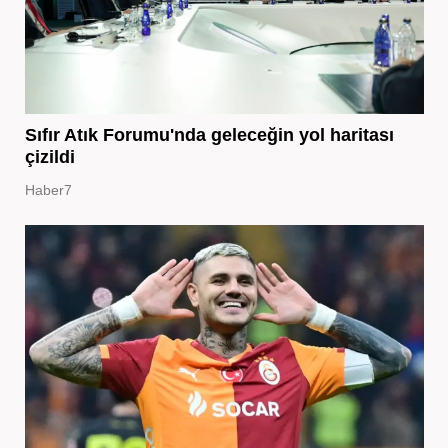
Sıfır Atık Forumu'nda geleceğin yol haritası
çizildi
Haber7