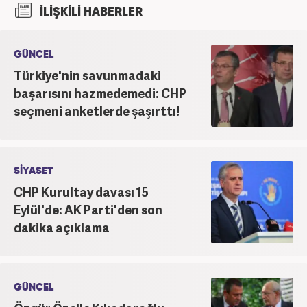
İLİŞKİLİ HABERLER
itibaren Haber7’de ‘gündem editörü’ olarak
kariyerini sürdürmekte.
GÜNCEL
Türkiye'nin savunmadaki
başarısını hazmedemedi: CHP
seçmeni anketlerde şaşırttı!
SİYASET
CHP Kurultay davası 15
Eylül'de: AK Parti'den son
dakika açıklama
GÜNCEL