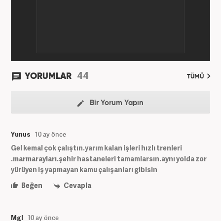
44
YORUMLAR
TÜMÜ
Bir Yorum Yapın
Yunus
10 ay önce
Gel kemal çok çalıştın.yarım kalan işleri hızlı trenleri
.marmarayları.şehir hastaneleri tamamlarsın.aynı yolda zor
yürüyen iş yapmayan kamu çalışanları gibisin
Beğen
Cevapla
Mgl
10 ay önce