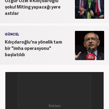
Özgür Özel'e Kılıçdaroğlu
şoku! Miting yapacağı yere
astılar
GÜNCEL
Kılıçdaroğlu'na yönelik tam
bir "imha operasyonu"
başlatıldı