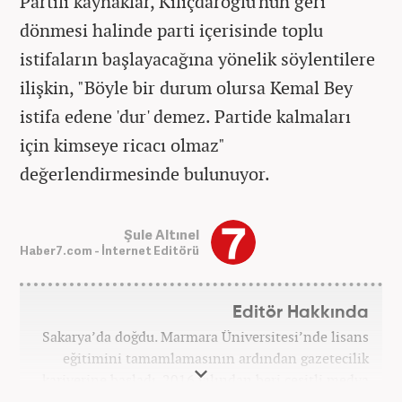
Partili kaynaklar, Kılıçdaroğlu'nun geri
dönmesi halinde parti içerisinde toplu
istifaların başlayacağına yönelik söylentilere
ilişkin, "Böyle bir durum olursa Kemal Bey
istifa edene 'dur' demez. Partide kalmaları
için kimseye ricacı olmaz"
değerlendirmesinde bulunuyor.
Şule Altınel
Haber7.com - İnternet Editörü
Editör Hakkında
Sakarya’da doğdu. Marmara Üniversitesi’nde lisans
eğitimini tamamlamasının ardından gazetecilik
kariyerine başladı. 2016 yılından beri çeşitli medya
kuruluşlarında çalıştı. 2025 Haziran ayından