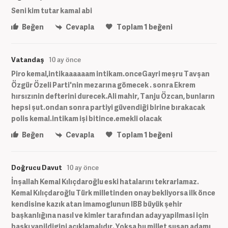
Seni kim tutar kamal abi
Beğen
Cevapla
Toplam
1
beğeni
Vatandaş
10 ay önce
Piro kemal,intikaaaaaam intikam.onceGayri meşru Tavşan
Özgür Özeli Parti'nin mezarına gömecek . sonra Ekrem
hırsızınin defterini durecek.Ali mahir, Tanju Özcan, bunların
hepsi şut.ondan sonra partiyi güvendiği birine bırakacak
polis kemal.intikam işi bitince.emekli olacak
Beğen
Cevapla
Toplam
1
beğeni
Doğrucu Davut
10 ay önce
İnşallah Kemal Kılıçdaroğlu eski hatalarını tekrarlamaz.
Kemal Kılıçdaroğlu Türk milletinden onay bekliyorsa ilk önce
kendisine kazık atan imamoglunun IBB büyük şehir
başkanlığına nasıl ve kimler tarafından aday yapilmasi için
baskı yapildigini açıklamalıdır. Yoksa bu millet susan adamı