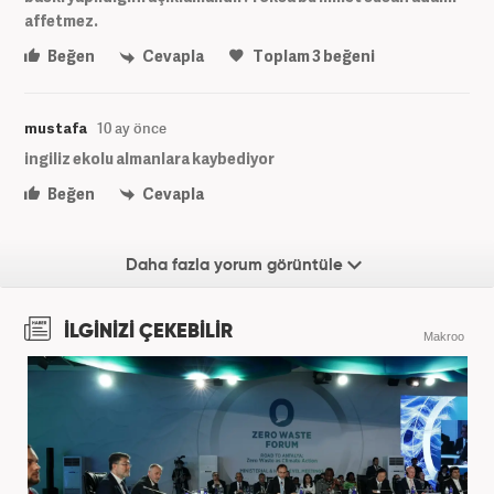
affetmez.
Beğen
Cevapla
Toplam
3
beğeni
mustafa
10 ay önce
ingiliz ekolu almanlara kaybediyor
Beğen
Cevapla
Daha fazla yorum görüntüle
İLGİNİZİ ÇEKEBİLİR
Makroo