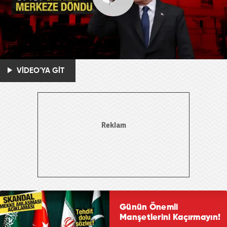
VİDEO'YA GİT