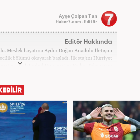
Ayşe Çolpan Tan
Haber7.com - Editör
Editör Hakkında
ğdu. Meslek hayatına Aydın Doğan Anadolu İletişim
cilik bölümü okuyarak başladı. İlk stajını Hürriyet
ersiteyi ise İstanbul Üniversitesi Radyo Televizyon
ladı. 2009 yılında Milliyet Gazetesi’nde internet
elik kariyerinde çok sayıda gazete, haber portalı ve
 Meslek hayatına Haber7.com’da “Gündem Editörü”
KEBİLİR
olarak devam etmektedir. Evli ve 2 çocuk annesidir.