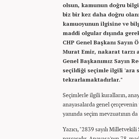
olsun, kamunun doğru bilgi
biz bir kez daha doğru olanı
kamuoyunun ilgisine ve bilg
maddi olgular dışında gere
CHP Genel Başkanı Sayın Ö
Murat Emir, nakarat tarzı
Genel Başkanımız Sayın Rec
seçildiği seçimle ilgili 'ara
tekrarlamaktadırlar."
Seçimlerle ilgili kuralların, an
anayasalarda genel çerçevenin y
yanında seçim mevzuatının da o
Yazıcı, "2839 sayılı Milletveki
parçasıdır. Anayasa'nın 78. mad