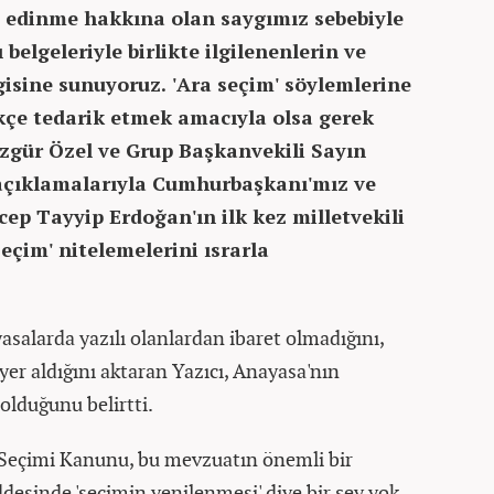
 edinme hakkına olan saygımız sebebiyle
 belgeleriyle birlikte ilgilenenlerin ve
isine sunuyoruz. 'Ara seçim' söylemlerine
kçe tedarik etmek amacıyla olsa gerek
zgür Özel ve Grup Başkanvekili Sayın
 açıklamalarıyla Cumhurbaşkanı'mız ve
ep Tayyip Erdoğan'ın ilk kez milletvekili
 seçim' nitelemelerini ısrarla
ayasalarda yazılı olanlardan ibaret olmadığını,
er aldığını aktaran Yazıcı, Anayasa'nın
lduğunu belirtti.
li Seçimi Kanunu, bu mevzuatın önemli bir
desinde 'seçimin yenilenmesi' diye bir şey yok