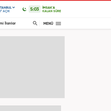
STANBUL
İMSAK'A
5:03
0°
AÇIK
KALAN SÜRE
mi İlanlar
MENÜ