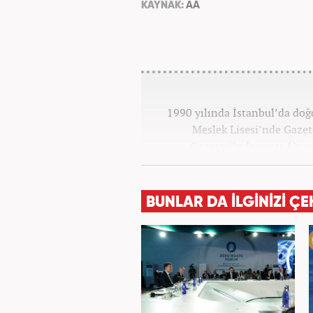
KAYNAK:
AA
1990 yılında İstanbul’da do
Meslek Lisesi’nde Gazete
Gazetesi’nde yaptı. Üniv
Yayımcılığı bölümünde tamam
haberciliğine başladı. 15 sen
televizyon bulunmaktadır.
BUNLAR DA İLGİNİZİ ÇE