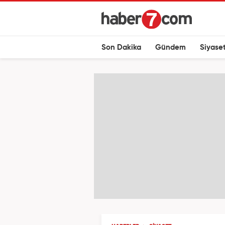
Son Dakika
Gündem
Siyase