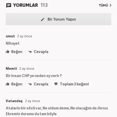
113
YORUMLAR
TÜMÜ
Bir Yorum Yapın
umut
2 ay önce
Nihayet
Beğen
Cevapla
Memti
2 ay önce
Bir insan CHP ye neden oy verir ?
Beğen
Cevapla
Toplam
3
beğeni
Vatandaş
2 ay önce
Atalarin bir sözü var, Ne oldum deme, Ne olacağım de.Hırsız
Ekremin durumu da tam böyle