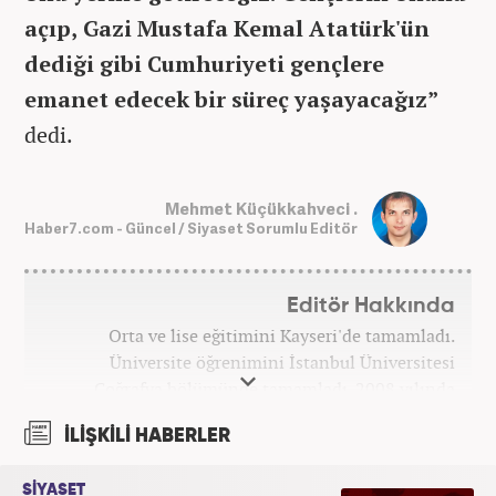
açıp, Gazi Mustafa Kemal Atatürk'ün
dediği gibi Cumhuriyeti gençlere
emanet edecek bir süreç yaşayacağız”
dedi.
Mehmet Küçükkahveci .
Haber7.com - Güncel / Siyaset Sorumlu Editör
Editör Hakkında
Orta ve lise eğitimini Kayseri'de tamamladı.
Üniversite öğrenimini İstanbul Üniversitesi
Coğrafya bölümünde tamamladı. 2008 yılında
Haber7.com'da gazetecilik mesleğine ilk adımını
İLİŞKİLİ HABERLER
attı. 15 yıllık profesyonel editörlük kariyerinde tüm
kategorilerde görev yaptı. Meslek hayatına
SİYASET
Haber7.com'da 'Güncel/Siyaset Sorumlu Editörü'