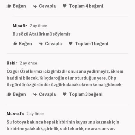
Beğen
Cevapla
Toplam
4
beğeni
Misafir
2 ay önce
Bu sözü Atatürk mü söylemis
Beğen
Cevapla
Toplam
1
beğeni
Bekir
2 ay önce
Özgür Özel kırmızı cizgimizdir onu sana yedirmeyiz. Ekrem
haddini bilecek. Kılıçdaroğlu otur oturduğun yere. Chp
özgürdür özgüründür özgürkalacak ekrem kemal gidecek
Beğen
Cevapla
Toplam
3
beğeni
Mustafa
2 ay önce
Şu fotoya bakınca hepsi birbirinin kuyusunu kazmak için
birbirine yalakalık, şirinlik, sahtekarlık, ne ararsan var.