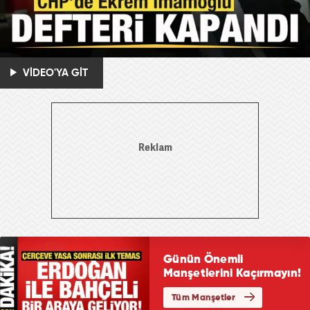
VİDEO'YA GİT