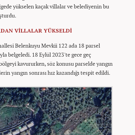
gede yükselen kaçak villalar ve belediyenin bu
uşturdu.
DAN VİLLALAR YÜKSELDİ
hallesi Belenkuyu Mevkii 122 ada 18 parsel
yla belgeledi. 18 Eylül 2023'te gece geç
bölgeyi kavururken, söz konusu parselde yangın
rin yangın sonrası hız kazandığı tespit edildi.