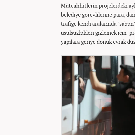
Müteahhitlerin projelerdeki aykı
belediye görevlilerine para, dai
trafiğe kendi aralarında "sabun"
usulsüzlükleri gizlemek için "p
yapılara geriye dönük evrak dü