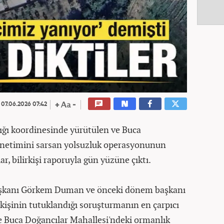
07.06.2026 07:42
ığı koordinesinde yürütülen ve Buca
yönetimini sarsan yolsuzluk operasyonunun
r, bilirkişi raporuyla gün yüzüne çıktı.
aşkanı Görkem Duman ve önceki dönem başkanı
 kişinin tutuklandığı soruşturmanın en çarpıcı
de Buca Doğancılar Mahallesi'ndeki ormanlık