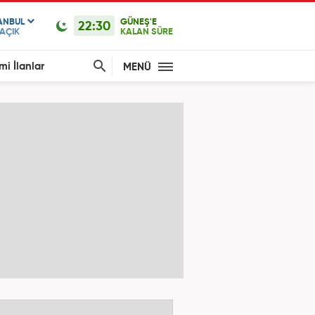
ANBUL
GÜNEŞ'E
22:30
AÇIK
KALAN SÜRE
mi İlanlar
MENÜ