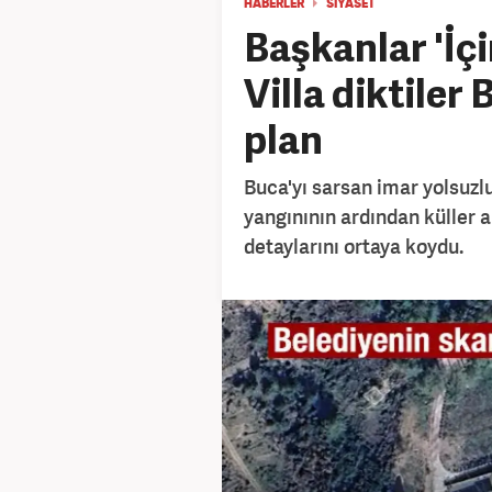
HABERLER
SİYASET
Başkanlar 'İçi
Villa diktiler
plan
Buca'yı sarsan imar yolsuzl
yangınının ardından küller 
detaylarını ortaya koydu.