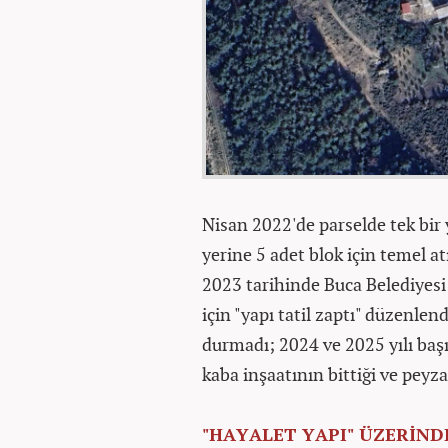
Nisan 2022'de parselde tek bir 
yerine 5 adet blok için temel a
2023 tarihinde Buca Belediyesi
için "yapı tatil zaptı" düzenl
durmadı; 2024 ve 2025 yılı baş
kaba inşaatının bittiği ve peyz
"HAYALET YAPI" ÜZERİN