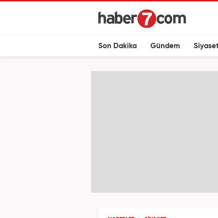
Son Dakika
Gündem
Siyase