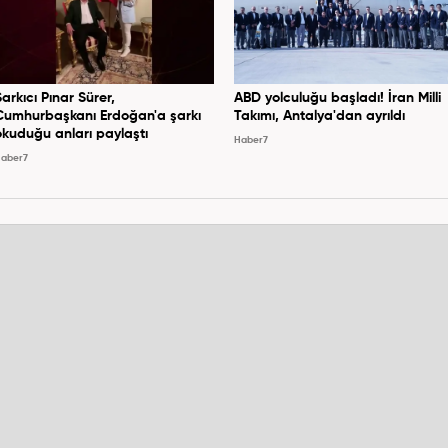
Şarkıcı Pınar Sürer,
ABD yolculuğu başladı! İran Milli
Cumhurbaşkanı Erdoğan'a şarkı
Takımı, Antalya'dan ayrıldı
okuduğu anları paylaştı
Haber7
aber7