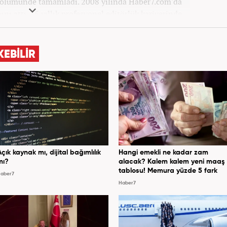
 bölümünde tamamladı. 2008 yılında Haber7.com'da
ını attı. 15 yıllık profesyonel editörlük kariyerinde
ptı. Meslek hayatına Haber7.com'da 'Güncel/Siyaset
Sorumlu Editörü' olarak devam etmektedir.
KEBİLİR
Açık kaynak mı, dijital bağımlılık
Hangi emekli ne kadar zam
mı?
alacak? Kalem kalem yeni maaş
tablosu! Memura yüzde 5 fark
aber7
Haber7