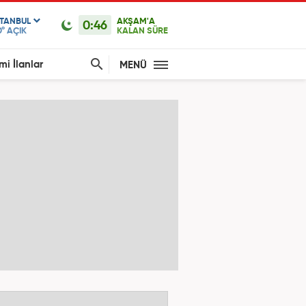
STANBUL
AKŞAM'A
0:46
0°
AÇIK
KALAN SÜRE
mi İlanlar
MENÜ