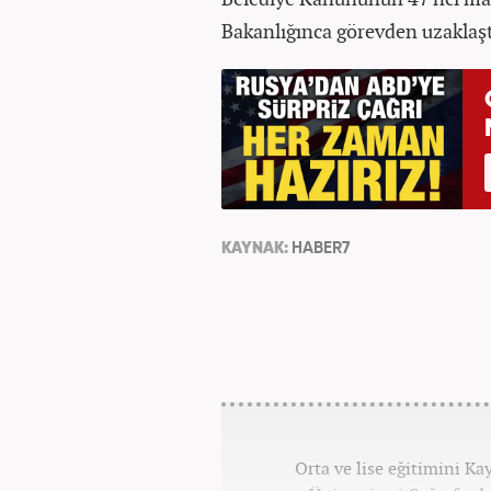
Bakanlığınca görevden uzaklaştı
KAYNAK:
HABER7
Orta ve lise eğitimini K