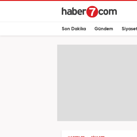
Son Dakika
Gündem
Siyase