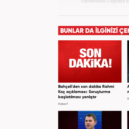
Üniversitesi Coğrafya
gazetecilik mesleğine ilk adım
tüm kategorilerde görev ya
BUNLAR DA İLGİNİZİ ÇE
Bahçeli'den son dakika Rahmi
Koç açıklaması: Soruşturma
başlatılması yanlıştır
H
Haber7