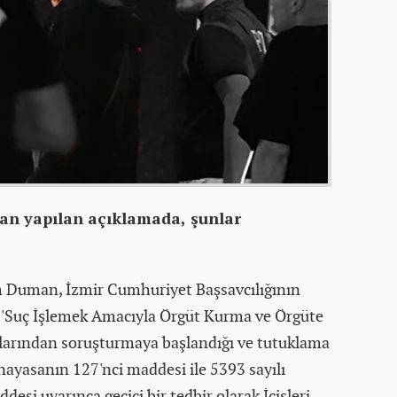
an yapılan açıklamada, şunlar
 Duman, İzmir Cumhuriyet Başsavcılığının
 'Suç İşlemek Amacıyla Örgüt Kurma ve Örgüte
larından soruşturmaya başlandığı ve tutuklama
nayasanın 127'nci maddesi ile 5393 sayılı
si uyarınca geçici bir tedbir olarak İçişleri