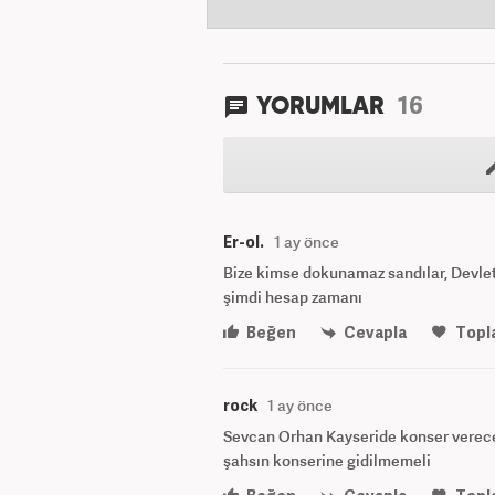
16
YORUMLAR
Er-ol.
1 ay önce
Bize kimse dokunamaz sandılar, Devlet
şimdi hesap zamanı
Beğen
Cevapla
Topl
rock
1 ay önce
Sevcan Orhan Kayseride konser verecek 
şahsın konserine gidilmemeli