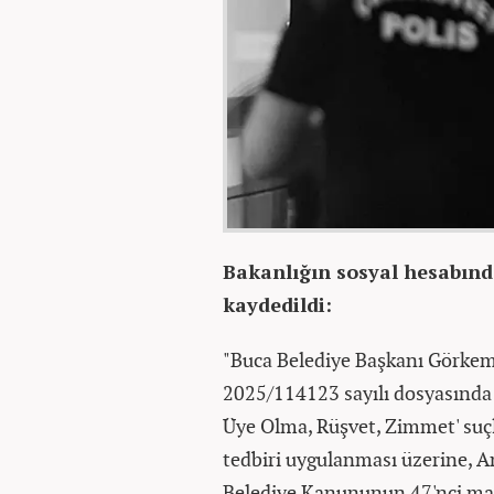
Bakanlığın sosyal hesabınd
kaydedildi:
"Buca Belediye Başkanı Görkem
2025/114123 sayılı dosyasında
Üye Olma, Rüşvet, Zimmet' suç
tedbiri uygulanması üzerine, A
Belediye Kanununun 47'nci madde